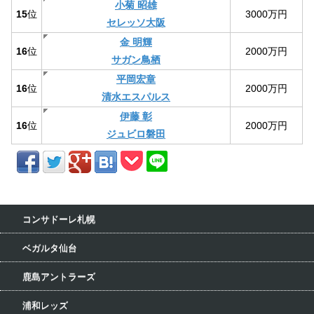
小菊 昭雄
15
位
3000万円
セレッソ大阪
金 明輝
16
位
2000万円
サガン鳥栖
平岡宏章
16
位
2000万円
清水エスパルス
伊藤 彰
16
位
2000万円
ジュビロ磐田
コンサドーレ札幌
ベガルタ仙台
鹿島アントラーズ
浦和レッズ