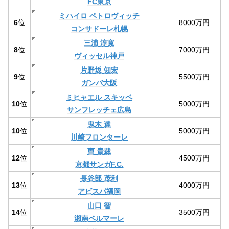
FC東京
ミハイロ ペトロヴィッチ
6
位
8000万円
コンサドーレ札幌
三浦 淳寛
8
位
7000万円
ヴィッセル神戸
片野坂 知宏
9
位
5500万円
ガンバ大阪
ミヒャエル スキッベ
10
位
5000万円
サンフレッチェ広島
鬼木 達
10
位
5000万円
川崎フロンターレ
曺 貴裁
12
位
4500万円
京都サンガF.C.
長谷部 茂利
13
位
4000万円
アビスパ福岡
山口 智
14
位
3500万円
湘南ベルマーレ