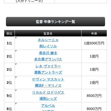
(大分トリニータ)
監督 年俸ランキング一覧
順位
監督名
年俸
ネルシーニョ
1
位
1億5000万円
柏レイソル
長谷川 健太
2
位
1億円
名古屋グランパス
レネ ヴァイラー
2
位
1億円
鹿島アントラーズ
ケヴィン マスカット
2
位
1億円
横浜F・マリノス
リカルド ロドリゲス
5
位
8500万円
浦和レッズ
アルベル
6
位
8000万円