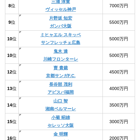
三浦 淳寛
8
位
7000万円
ヴィッセル神戸
片野坂 知宏
9
位
5500万円
ガンバ大阪
ミヒャエル スキッベ
10
位
5000万円
サンフレッチェ広島
鬼木 達
10
位
5000万円
川崎フロンターレ
曺 貴裁
12
位
4500万円
京都サンガF.C.
長谷部 茂利
13
位
4000万円
アビスパ福岡
山口 智
14
位
3500万円
湘南ベルマーレ
小菊 昭雄
15
位
3000万円
セレッソ大阪
金 明輝
16
位
2000万円