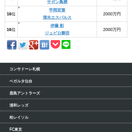
サガン鳥栖
平岡宏章
16
位
2000万円
清水エスパルス
伊藤 彰
16
位
2000万円
ジュビロ磐田
コンサドーレ札幌
ベガルタ仙台
鹿島アントラーズ
浦和レッズ
柏レイソル
FC東京