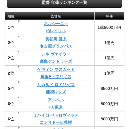
監督 年俸ランキング一覧
順位
監督名
年俸
ネルシーニョ
1
位
1億5000万円
柏レイソル
長谷川 健太
2
位
1億円
名古屋グランパス
レネ ヴァイラー
2
位
1億円
鹿島アントラーズ
ケヴィン マスカット
2
位
1億円
横浜F・マリノス
リカルド ロドリゲス
5
位
8500万円
浦和レッズ
アルベル
6
位
8000万円
FC東京
ミハイロ ペトロヴィッチ
6
位
8000万円
コンサドーレ札幌