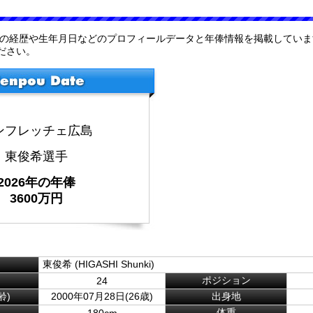
手の経歴や生年月日などのプロフィールデータと年俸情報を掲載していま
ださい。
ンフレッチェ広島
東俊希選手
2026年の年俸
3600万円
東俊希 (HIGASHI Shunki)
ポジション
24
齢)
2000年07月28日(26歳)
出身地
体重
180cm