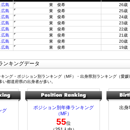
ェ広島
東 俊希
26歳
ェ広島
東 俊希
25歳
ェ広島
東 俊希
24歳
ェ広島
東 俊希
23歳
ェ広島
東 俊希
22歳
ェ広島
東 俊希
21歳
ェ広島
東 俊希
20歳
ェ広島
東 俊希
19歳
ランキングデータ
ンキング・ポジション別ランキング（MF）・出身県別ランキング（愛媛
多い都道府県の出身者が多い。
ポジション別年俸ランキング
出身
ング
（MF）
55
位
（251人中）