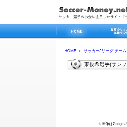
HOME
＞
サッカーJリーグ チー
東俊希選手(サン
※画像はGoog