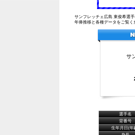
サンフレッチェ広島 東俊希選
年俸推移と各種データをご覧く
サ
選手名
背番号
生年月日(年
身長