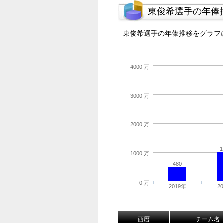
東俊希選手の年俸
東俊希選手の年俸推移をグラフ
4000 万
3000 万
2000 万
1
1000 万
480
0 万
2019年
2
西暦
チーム名