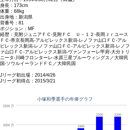
身長：173cm
体重：68kg
出身地：新潟県
背番号：81
ポジション：MF
経歴：見附ジュニアＦＣ-見附ＦＣ Ｕ－１２-長岡Ｊｒユース
ＦＣ-帝京長岡高-アルビレックス新潟-レノファ山口ＦＣ-アル
ビレックス新潟-レノファ山口ＦＣ-アルビレックス新潟-レノフ
ァ山口ＦＣ-アルビレックス新潟-ヴァンフォーレ甲府-大分トリ
ニータ-川崎フロンターレ-水原三星ブルーウィングス／大韓民
国-ソウルイーランドＦＣ／大韓民国
Jリーグ初出場：2014/4/26
Jリーグ初得点：2015/3/21
小塚和季選手の年俸グラフ
2500 万
2200
2200
2000 万
1900