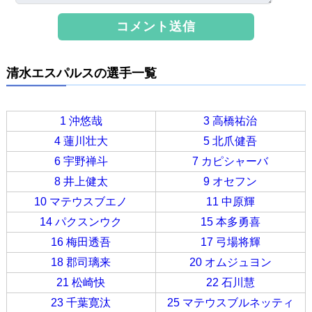
清水エスパルスの選手一覧
1 沖悠哉
3 高橋祐治
4 蓮川壮大
5 北爪健吾
6 宇野禅斗
7 カピシャーバ
8 井上健太
9 オセフン
10 マテウスブエノ
11 中原輝
14 パクスンウク
15 本多勇喜
16 梅田透吾
17 弓場将輝
18 郡司璃来
20 オムジュヨン
21 松崎快
22 石川慧
23 千葉寛汰
25 マテウスブルネッティ