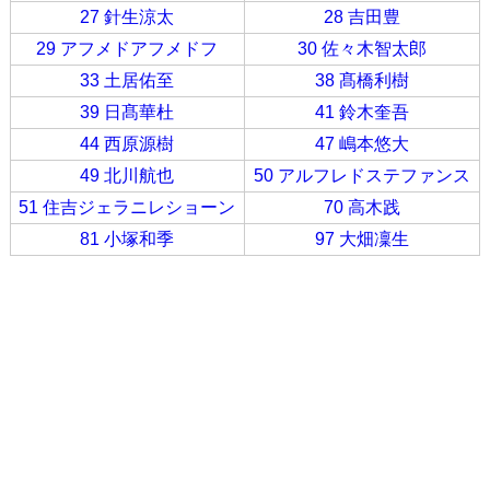
27 針生涼太
28 吉田豊
29 アフメドアフメドフ
30 佐々木智太郎
33 土居佑至
38 髙橋利樹
39 日髙華杜
41 鈴木奎吾
44 西原源樹
47 嶋本悠大
49 北川航也
50 アルフレドステファンス
51 住吉ジェラニレショーン
70 高木践
81 小塚和季
97 大畑凜生