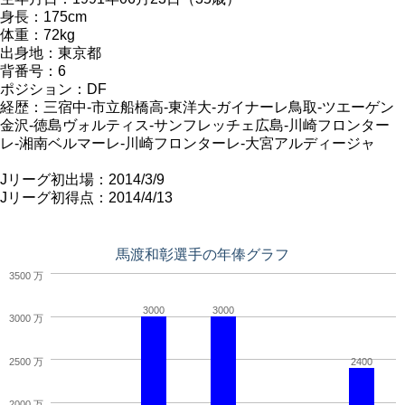
身長：175cm
体重：72kg
出身地：東京都
背番号：6
ポジション：DF
経歴：三宿中-市立船橋高-東洋大-ガイナーレ鳥取-ツエーゲン
金沢-徳島ヴォルティス-サンフレッチェ広島-川崎フロンター
レ-湘南ベルマーレ-川崎フロンターレ-大宮アルディージャ
Jリーグ初出場：2014/3/9
Jリーグ初得点：2014/4/13
馬渡和彰選手の年俸グラフ
3500 万
3000
3000
3000 万
2500 万
2400
2000 万