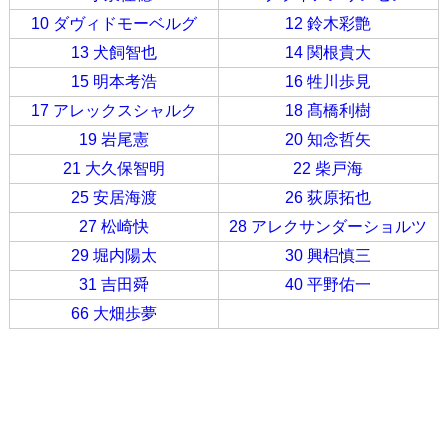
10 ダヴィドモーベルグ
12 鈴木彩艶
13 犬飼智也
14 関根貴大
15 明本考浩
16 牲川歩見
17 アレックスシャルク
18 髙橋利樹
19 岩尾憲
20 知念哲矢
21 大久保智明
22 柴戸海
25 安居海渡
26 荻原拓也
27 松崎快
28 アレクサンダーショルツ
29 堀内陽太
30 興梠慎三
31 吉田舜
40 平野佑一
66 大畑歩夢