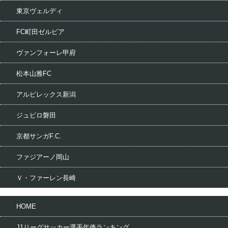
東京ヴェルディ
FC町田ゼルビア
ヴァンフォーレ甲府
松本山雅FC
アルビレックス新潟
ジュビロ磐田
京都サンガF.C.
ファジアーノ岡山
Ｖ・ファーレン長崎
HOME
J1リーグサッカー選手年俸ランキング