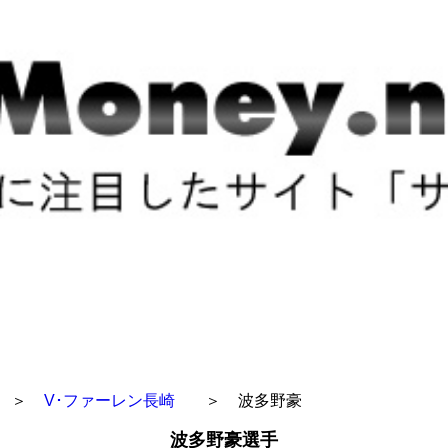
＞
V･ファーレン長崎
＞
波多野豪
波多野豪選手