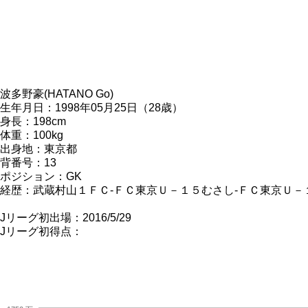
波多野豪(HATANO Go)
生年月日：1998年05月25日（28歳）
身長：198cm
体重：100kg
出身地：東京都
背番号：13
ポジション：GK
経歴：武蔵村山１ＦＣ-ＦＣ東京Ｕ－１５むさし-ＦＣ東京Ｕ－１
Jリーグ初出場：2016/5/29
Jリーグ初得点：