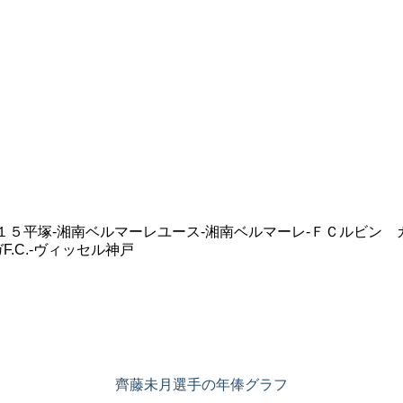
１５平塚-湘南ベルマーレユース-湘南ベルマーレ-ＦＣルビン 
.C.-ヴィッセル神戸
齊藤未月選手の年俸グラフ