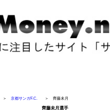
＞
京都サンガF.C.
＞
齊藤未月
齊藤未月選手