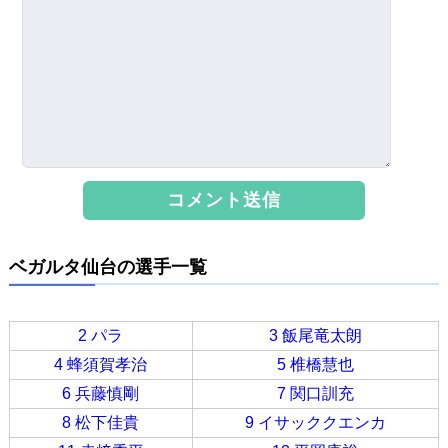
ベガルタ仙台の選手一覧
2 パラ
3 飯尾竜太朗
4 蜂須賀孝治
5 椎橋慧也
6 兵藤慎剛
7 関口訓充
8 松下佳貴
9 イサッククエンカ