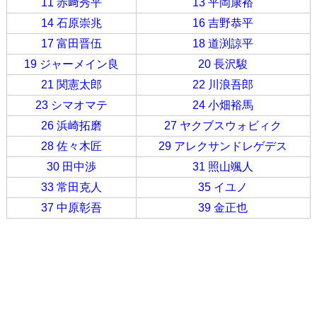
11 赤﨑秀平
13 平岡康裕
14 石原崇兆
16 吉野恭平
17 富田晋伍
18 道渕諒平
19 ジャーメイン良
20 長沢駿
21 関憲太郎
22 川浪吾郎
23 シマオマテ
24 小畑裕馬
26 浜崎拓磨
27 ヤクブスウォビィク
28 佐々木匠
29 アレクサンドレゲデス
30 田中渉
31 照山颯人
33 常田克人
35 イユノ
37 中原彰吾
39 金正也