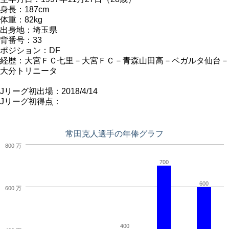
身長：187cm
体重：82kg
出身地：埼玉県
背番号：33
ポジション：DF
経歴：大宮ＦＣ七里－大宮ＦＣ－青森山田高－ベガルタ仙台－
大分トリニータ
Jリーグ初出場：2018/4/14
Jリーグ初得点：
常田克人選手の年俸グラフ
800 万
700
600
600 万
400