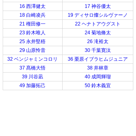
16 西澤健太
17 神谷優太
18 白崎凌兵
19 ディサロ燦シルヴァーノ
21 権田修一
22 ヘナトアウグスト
23 鈴木唯人
24 菊地脩太
25 永井堅梧
26 滝裕太
29 山原怜音
30 千葉寛汰
32 ベンジャミンコロリ
36 栗原イブラヒムジュニア
37 髙橋大悟
38 井林章
39 川谷凪
40 成岡輝瑠
49 加藤拓己
50 鈴木義宜