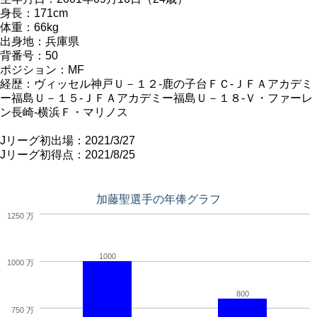
身長：171cm
体重：66kg
出身地：兵庫県
背番号：50
ポジション：MF
経歴：ヴィッセル神戸Ｕ－１２-鹿の子台ＦＣ-ＪＦＡアカデミ
ー福島Ｕ－１５-ＪＦＡアカデミー福島Ｕ－１８-Ｖ・ファーレ
ン長崎-横浜Ｆ・マリノス
Jリーグ初出場：2021/3/27
Jリーグ初得点：2021/8/25
加藤聖選手の年俸グラフ
1250 万
1000
1000 万
800
750 万