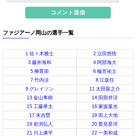
ファジアーノ岡山の選手一覧
1 佐々木雅士
2 立田悠悟
3 藤井海和
4 阿部海大
5 柳育崇
6 輪笠祐士
7 竹内涼
8 江坂任
9 グレイソン
11 太田龍之介
13 金山隼樹
14 田部井涼
15 工藤孝太
16 家坂葉光
17 末吉塁
18 田上大地
19 岩渕弘人
20 鷲見星河
21 川上康平
22 一美和成