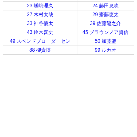
23 嵯峨理久
24 藤田息吹
27 木村太哉
29 齋藤恵太
33 神谷優太
39 佐藤龍之介
43 鈴木喜丈
45 ブラウンノア賢信
49 スベンドブローダーセン
50 加藤聖
88 柳貴博
99 ルカオ