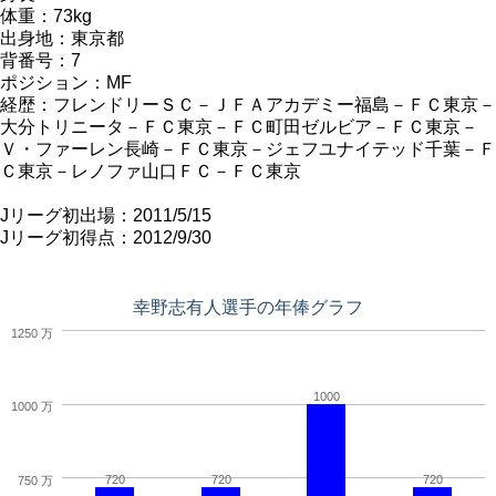
体重：73kg
出身地：東京都
背番号：7
ポジション：MF
経歴：フレンドリーＳＣ－ＪＦＡアカデミー福島－ＦＣ東京－
大分トリニータ－ＦＣ東京－ＦＣ町田ゼルビア－ＦＣ東京－
Ｖ・ファーレン長崎－ＦＣ東京－ジェフユナイテッド千葉－Ｆ
Ｃ東京－レノファ山口ＦＣ－ＦＣ東京
Jリーグ初出場：2011/5/15
Jリーグ初得点：2012/9/30
幸野志有人選手の年俸グラフ
1250 万
1000
1000 万
720
720
720
750 万