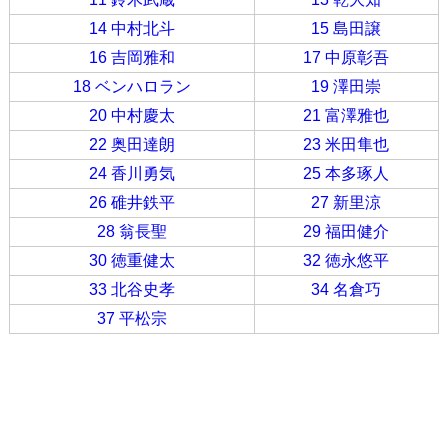
14 中村北斗
15 島田譲
16 吉岡雅和
17 中原彰吾
18 ベンハロラン
19 澤田崇
20 中村慶太
21 富澤雅也
22 奥田達朗
23 米田隼也
24 香川勇気
25 本多琢人
26 碓井鉄平
27 新里涼
28 翁長聖
29 福田健介
30 徳重健太
32 徳永悠平
33 北谷史孝
34 名倉巧
37 平松宗