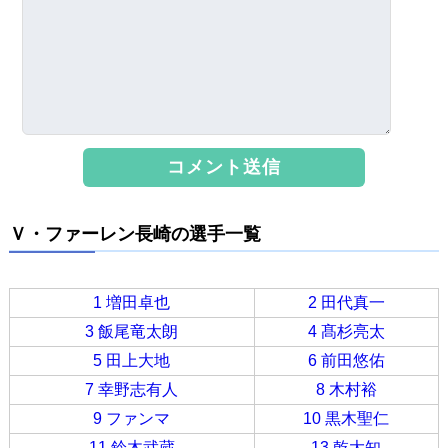
Ｖ・ファーレン長崎の選手一覧
1 増田卓也
2 田代真一
3 飯尾竜太朗
4 髙杉亮太
5 田上大地
6 前田悠佑
7 幸野志有人
8 木村裕
9 ファンマ
10 黒木聖仁
11 鈴木武蔵
13 乾大知