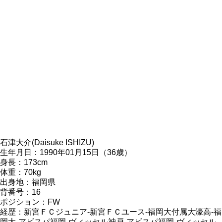
石津大介(Daisuke ISHIZU)
生年月日：1990年01月15日（36歳）
身長：173cm
体重：70kg
出身地：福岡県
背番号：16
ポジション：FW
経歴：新宮ＦＣジュニア-新宮ＦＣユース-福岡大付属大濠高-福
岡大-アビスパ福岡-ヴィッセル神戸-アビスパ福岡-ヴィッセル