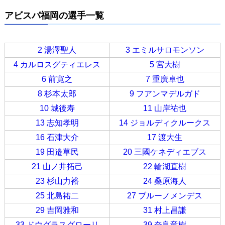
アビスパ福岡の選手一覧
2 湯澤聖人
3 エミルサロモンソン
4 カルロスグティエレス
5 宮大樹
6 前寛之
7 重廣卓也
8 杉本太郎
9 フアンマデルガド
10 城後寿
11 山岸祐也
13 志知孝明
14 ジョルディクルークス
16 石津大介
17 渡大生
19 田邉草民
20 三國ケネディエブス
21 山ノ井拓己
22 輪湖直樹
23 杉山力裕
24 桑原海人
25 北島祐二
27 ブルーノメンデス
29 吉岡雅和
31 村上昌謙
33 ドウグラスグローリ
39 奈良竜樹