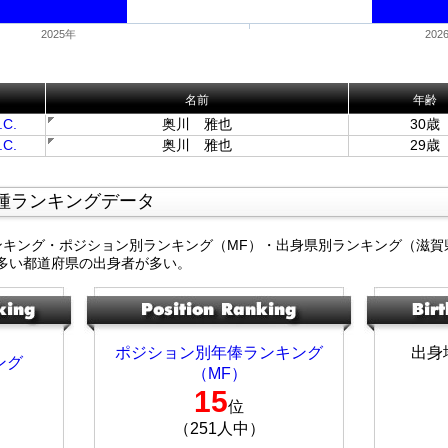
2025年
202
名前
年齢
C.
奥川 雅也
30歳
C.
奥川 雅也
29歳
種ランキングデータ
ンキング・ポジション別ランキング（MF）・出身県別ランキング（滋賀
多い都道府県の出身者が多い。
ポジション別年俸ランキング
出身
ング
（MF）
15
位
（251人中）