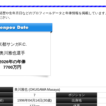
手の経歴や生年月日などのプロフィールデータと年俸情報を掲載しています
ださい。
京都サンガF.C.
奥川雅也選手
2026年の年俸
7700万円
奥川雅也 (OKUGAWA Masaya)
ポジション
7
齢)
1996年04月14日(30歳)
出身地
体重
177cm