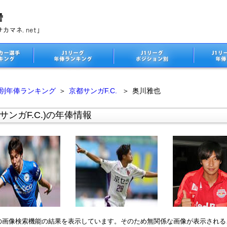
ム別年俸ランキング
＞
京都サンガF.C.
＞
奥川雅也
ンガF.C.)の年俸情報
leの画像検索機能の結果を表示しています。そのため無関係な画像が表示され