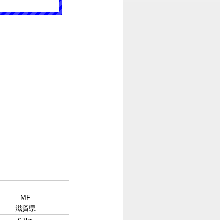
。
MF
滋賀県
67kg