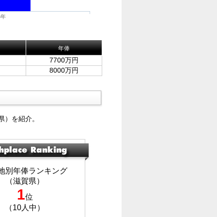
6年
年俸
7700万円
8000万円
県）を紹介。
地別年俸ランキング
（滋賀県）
1
位
（10人中）