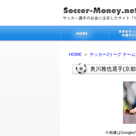
HOME
＞
サッカーJリーグ チー
奥川雅也選手(京都サ
※画像はGoog