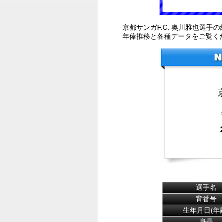
京都サンガF.C. 奥川雅也選
年俸推移と各種データをご覧く
選手名
背番号
生年月日(年
身長