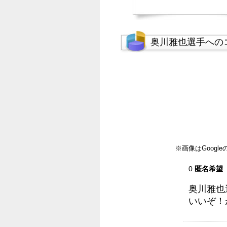
奥川雅也選手への
※画像はGoog
0
匿名希望
奥川雅也
いいぞ！