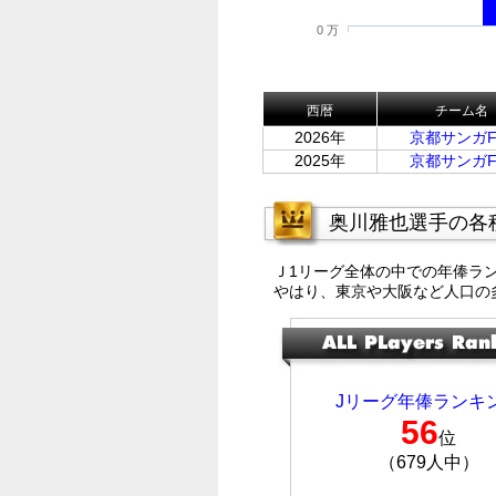
0 万
西暦
チーム名
2026年
京都サンガF.
2025年
京都サンガF.
奥川雅也選手の各
Ｊ1リーグ全体の中での年俸ラ
やはり、東京や大阪など人口の
Jリーグ年俸ランキ
56
位
（679人中）