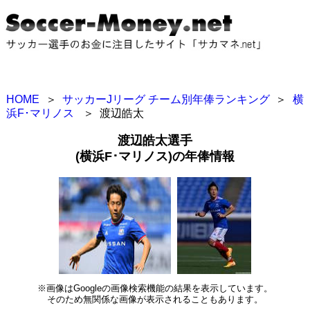
HOME
＞
サッカーJリーグ チーム別年俸ランキング
＞
横
浜F･マリノス
＞
渡辺皓太
渡辺皓太選手
(横浜F･マリノス)の年俸情報
※画像はGoogleの画像検索機能の結果を表示しています。
そのため無関係な画像が表示されることもあります。