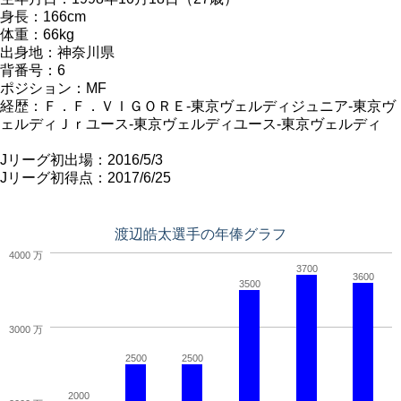
身長：166cm
体重：66kg
出身地：神奈川県
背番号：6
ポジション：MF
経歴：Ｆ．Ｆ．ＶＩＧＯＲＥ-東京ヴェルディジュニア-東京ヴ
ェルディＪｒユース-東京ヴェルディユース-東京ヴェルディ
Jリーグ初出場：2016/5/3
Jリーグ初得点：2017/6/25
渡辺皓太選手の年俸グラフ
4000 万
3700
3600
3500
3000 万
2500
2500
2000