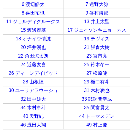
6 渡辺皓太
7 遠野大弥
8 喜田拓也
9 谷村海那
11 ジョルディクルークス
13 井上太聖
15 渡邊泰基
17 ジェイソンキニョーネス
18 オナイウ情滋
19 テヴィス
20 坪井湧也
21 飯倉大樹
22 角田涼太朗
23 宮市亮
24 近藤友喜
25 鈴木冬一
26 ディーンデイビッド
27 松原健
28 山根陸
29 樋口有斗
30 ユーリアラウージョ
31 木村凌也
32 田中雄大
33 諏訪間幸成
34 木村卓斗
35 関富貫太
40 天野純
44 トーマスデン
46 浅田大翔
49 村上慶