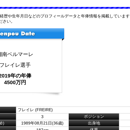
の経歴や生年月日などのプロフィールデータと年俸情報を掲載しています
ださい。
湘南ベルマーレ
フレイレ選手
2019年の年俸
4500万円
フレイレ (FREIRE)
ポジション
3
齢)
1989年08月21日(36歳)
出身地
体重
187cm