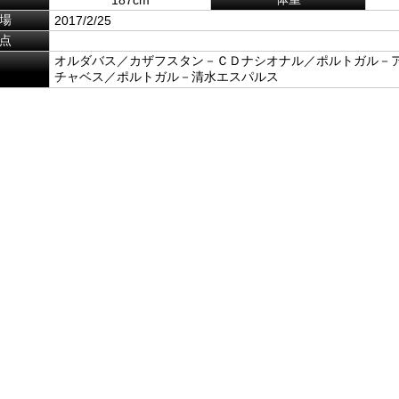
場
2017/2/25
点
オルダバス／カザフスタン－ＣＤナシオナル／ポルトガル－
チャベス／ポルトガル－清水エスパルス