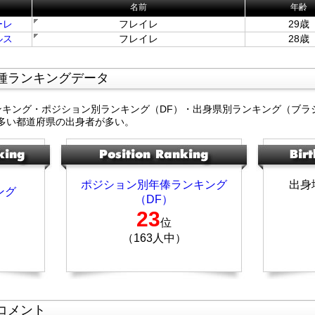
名前
年齢
ーレ
フレイレ
29歳
ルス
フレイレ
28歳
種ランキングデータ
ンキング・ポジション別ランキング（DF）・出身県別ランキング（ブラ
多い都道府県の出身者が多い。
ポジション別年俸ランキング
出身
ング
（DF）
23
位
（163人中）
コメント