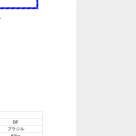
。
DF
ブラジル
82kg