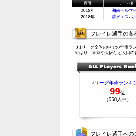
西暦
チーム名
2019年
湘南ベルマ
2018年
清水エスパ
フレイレ選手の各
Ｊ1リーグ全体の中での年俸ラ
やはり、東京や大阪など人口の
Jリーグ年俸ランキ
99
位
（558人中）
フレイレ選手への