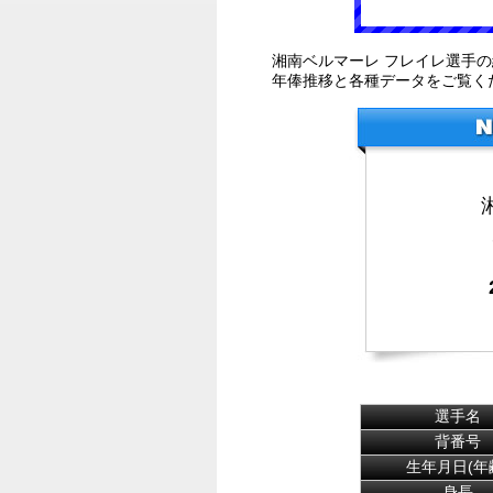
湘南ベルマーレ フレイレ選手
年俸推移と各種データをご覧く
選手名
背番号
生年月日(年
身長