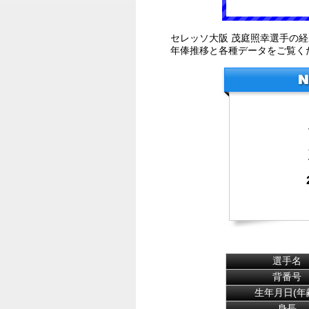
セレッソ大阪 茂庭照幸選手の
年俸推移と各種データをご覧く
選手名
背番号
生年月日(年
身長