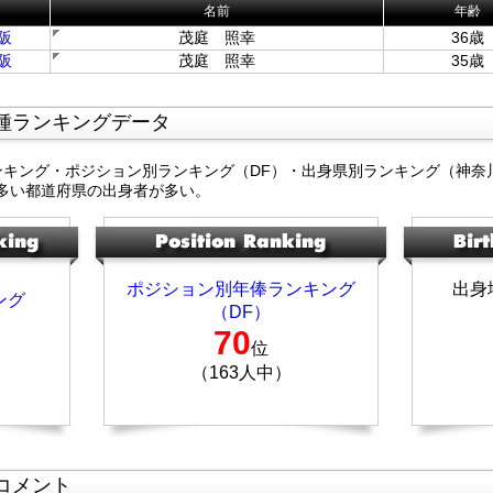
名前
年齢
阪
茂庭 照幸
36歳
阪
茂庭 照幸
35歳
種ランキングデータ
ンキング・ポジション別ランキング（DF）・出身県別ランキング（神奈
多い都道府県の出身者が多い。
ポジション別年俸ランキング
出身
ング
（DF）
70
位
（163人中）
コメント