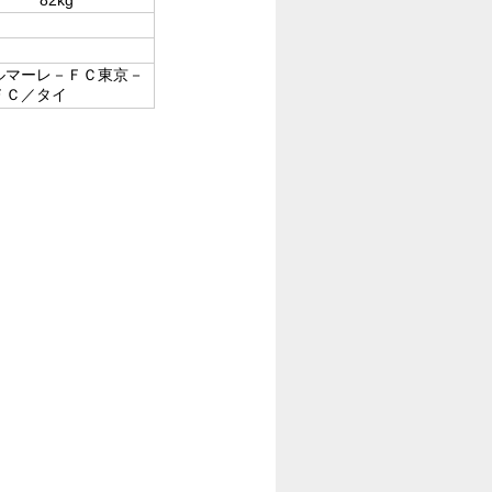
ルマーレ－ＦＣ東京－
ＦＣ／タイ