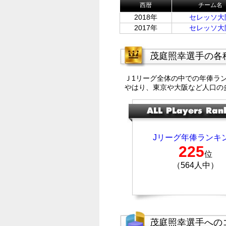
西暦
チーム名
2018年
セレッソ大
2017年
セレッソ大
茂庭照幸選手の各
Ｊ1リーグ全体の中での年俸ラ
やはり、東京や大阪など人口の
Jリーグ年俸ランキ
225
位
（564人中）
茂庭照幸選手への