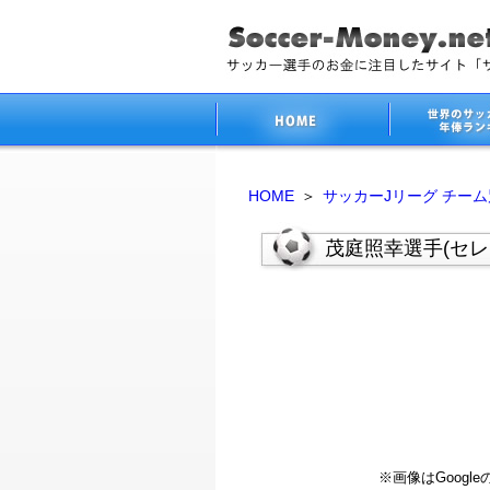
HOME
＞
サッカーJリーグ チー
茂庭照幸選手(セレ
※画像はGoog