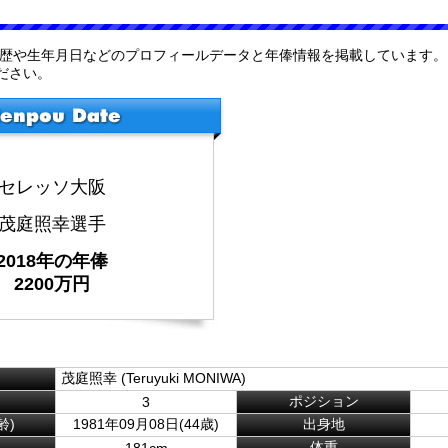
経歴や生年月日などのプロフィールデータと年俸情報を掲載しています。
ださい。
セレッソ大阪
茂庭照幸選手
2018年の年俸
2200万円
茂庭照幸 (Teruyuki MONIWA)
ポジション
3
齢)
1981年09月08日(44歳)
出身地
体重
181cm