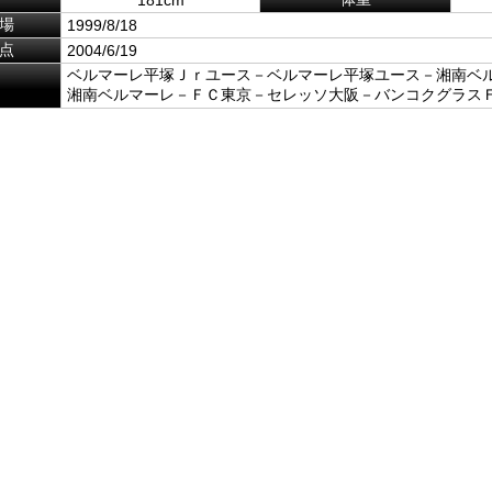
場
1999/8/18
点
2004/6/19
ベルマーレ平塚Ｊｒユース－ベルマーレ平塚ユース－湘南ベ
湘南ベルマーレ－ＦＣ東京－セレッソ大阪－バンコクグラス