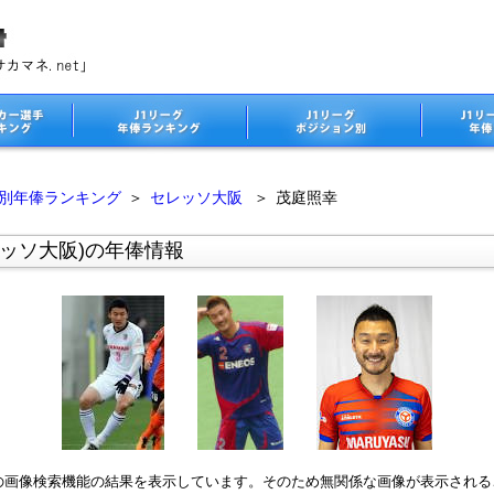
ム別年俸ランキング
＞
セレッソ大阪
＞
茂庭照幸
ッソ大阪)の年俸情報
leの画像検索機能の結果を表示しています。そのため無関係な画像が表示され