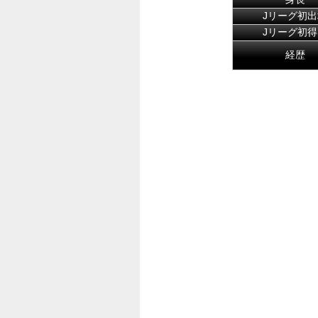
Jリーグ初出
Jリーグ初得
経歴