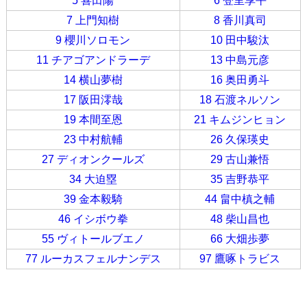
5 喜田陽
6 登里享平
7 上門知樹
8 香川真司
9 櫻川ソロモン
10 田中駿汰
11 チアゴアンドラーデ
13 中島元彦
14 横山夢樹
16 奥田勇斗
17 阪田澪哉
18 石渡ネルソン
19 本間至恩
21 キムジンヒョン
23 中村航輔
26 久保瑛史
27 ディオンクールズ
29 古山兼悟
34 大迫塁
35 吉野恭平
39 金本毅騎
44 畠中槙之輔
46 イシボウ拳
48 柴山昌也
55 ヴィトールブエノ
66 大畑歩夢
77 ルーカスフェルナンデス
97 鷹啄トラビス