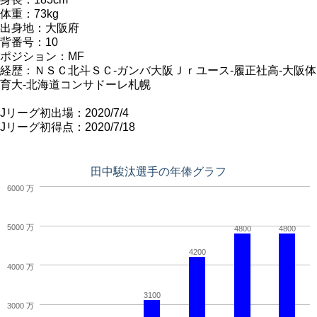
体重：73kg
出身地：大阪府
背番号：10
ポジション：MF
経歴：ＮＳＣ北斗ＳＣ-ガンバ大阪Ｊｒユース-履正社高-大阪体
育大-北海道コンサドーレ札幌
Jリーグ初出場：2020/7/4
Jリーグ初得点：2020/7/18
田中駿汰選手の年俸グラフ
6000 万
5000 万
4800
4800
4200
4000 万
3100
3000 万