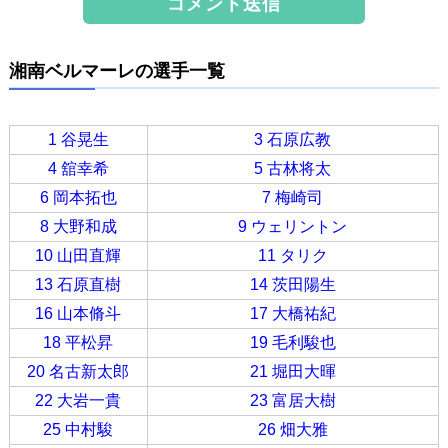
湘南ベルマーレの選手一覧
1 谷晃生
3 石原広教
4 舘幸希
5 古林将太
6 岡本拓也
7 梅崎司
8 大野和成
9 ウェリントン
10 山田直輝
11 タリク
13 石原直樹
14 茨田陽生
16 山本脩斗
17 大橋祐紀
18 平松昇
19 毛利駿也
20 名古新太郎
21 堀田大暉
22 大岩一貴
23 富居大樹
25 中村駿
26 畑大雅