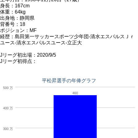
身長：167cm
体重：64kg
出身地：静岡県
背番号：18
ポジション：MF
経歴：島田第一サッカースポーツ少年団-清水エスパルスＪｒ
ユース-清水エスパルスユース-立正大
Jリーグ初出場：2020/9/5
Jリーグ初得点：
平松昇選手の年俸グラフ
500 万
460
400 万
300 万