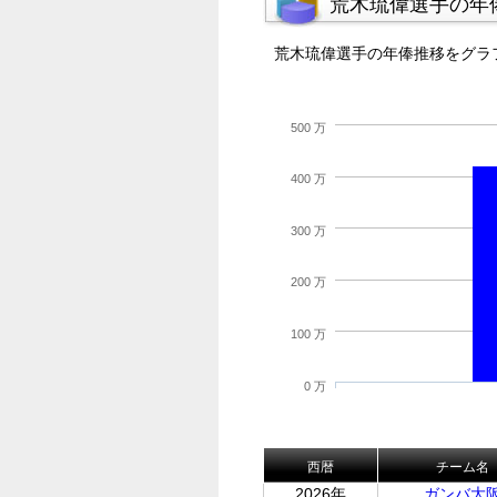
荒木琉偉選手の年
荒木琉偉選手の年俸推移をグラ
500 万
400 万
300 万
200 万
100 万
0 万
西暦
チーム名
2026年
ガンバ大