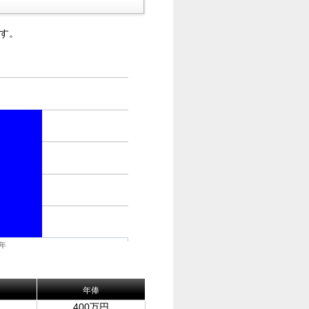
す。
6年
年俸
400万円