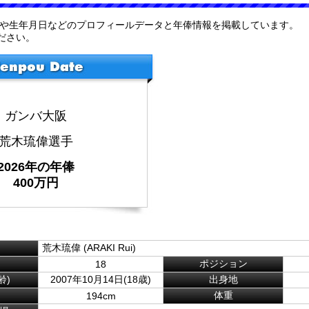
歴や生年月日などのプロフィールデータと年俸情報を掲載しています。
ださい。
ガンバ大阪
荒木琉偉選手
2026年の年俸
400万円
荒木琉偉 (ARAKI Rui)
ポジション
18
齢)
2007年10月14日(18歳)
出身地
体重
194cm