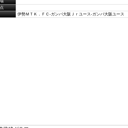
場
点
伊勢ＭＴＫ．ＦＣ-ガンバ大阪Ｊｒユース-ガンバ大阪ユース