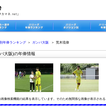
ム別年俸ランキング
＞
ガンバ大阪
＞
荒木琉偉
バ大阪)の年俸情報
leの画像検索機能の結果を表示しています。そのため無関係な画像が表示され