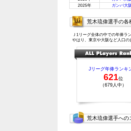
2025年
ガンバ大
荒木琉偉選手の各
Ｊ1リーグ全体の中での年俸ラ
やはり、東京や大阪など人口の
Jリーグ年俸ランキ
621
位
（679人中）
荒木琉偉選手への