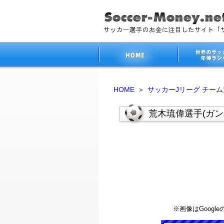
HOME
＞
サッカーJリーグ チー
荒木琉偉選手(ガン
※画像はGoog