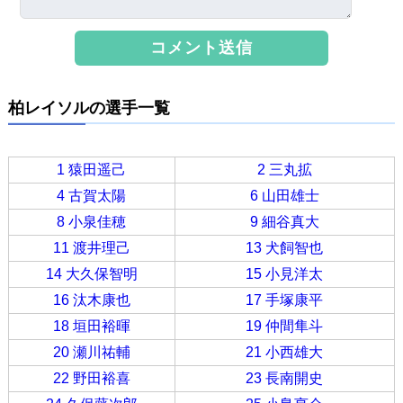
柏レイソルの選手一覧
1 猿田遥己
2 三丸拡
4 古賀太陽
6 山田雄士
8 小泉佳穂
9 細谷真大
11 渡井理己
13 犬飼智也
14 大久保智明
15 小見洋太
16 汰木康也
17 手塚康平
18 垣田裕暉
19 仲間隼斗
20 瀬川祐輔
21 小西雄大
22 野田裕喜
23 長南開史