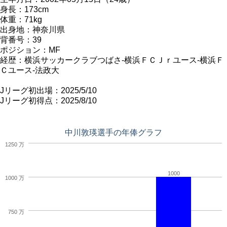
身長：173cm
体重：71kg
出身地：神奈川県
背番号：39
ポジション：MF
経歴：横浜サッカークラブつばさ-横浜ＦＣＪｒユース-横浜Ｆ
Ｃユース-法政大
Jリーグ初出場：2025/5/10
Jリーグ初得点：2025/8/10
中川敦瑛選手の年俸グラフ
1250 万
1000
1000 万
750 万