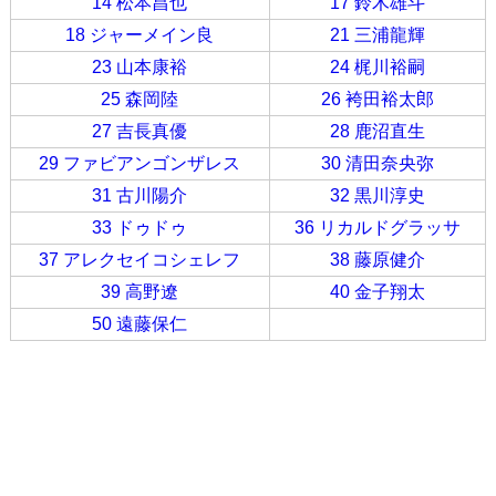
14 松本昌也
17 鈴木雄斗
18 ジャーメイン良
21 三浦龍輝
23 山本康裕
24 梶川裕嗣
25 森岡陸
26 袴田裕太郎
27 吉長真優
28 鹿沼直生
29 ファビアンゴンザレス
30 清田奈央弥
31 古川陽介
32 黒川淳史
33 ドゥドゥ
36 リカルドグラッサ
37 アレクセイコシェレフ
38 藤原健介
39 高野遼
40 金子翔太
50 遠藤保仁