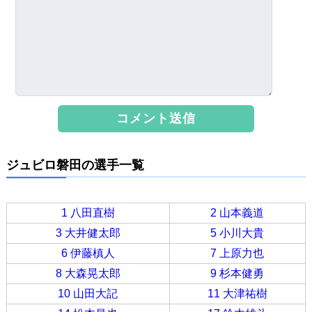
ジュビロ磐田の選手一覧
1 八田直樹
2 山本義道
3 大井健太郎
5 小川大貴
6 伊藤槙人
7 上原力也
8 大森晃太郎
9 杉本健勇
10 山田大記
11 大津祐樹