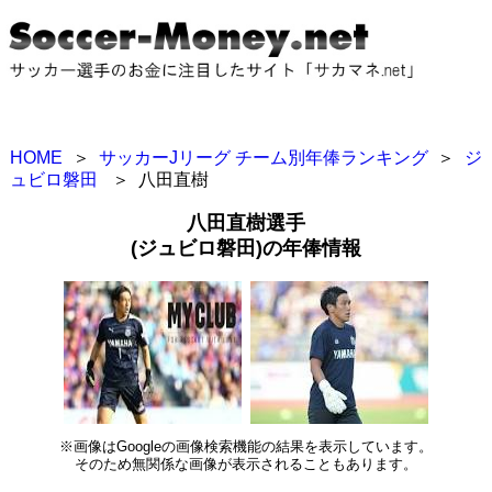
HOME
＞
サッカーJリーグ チーム別年俸ランキング
＞
ジ
ュビロ磐田
＞
八田直樹
八田直樹選手
(ジュビロ磐田)の年俸情報
※画像はGoogleの画像検索機能の結果を表示しています。
そのため無関係な画像が表示されることもあります。