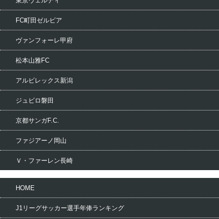
東京ヴェルディ
FC町田ゼルビア
ヴァンフォーレ甲府
松本山雅FC
アルビレックス新潟
ジュビロ磐田
京都サンガF.C.
ファジアーノ岡山
Ｖ・ファーレン長崎
HOME
J1リーグサッカー選手年俸ランキング