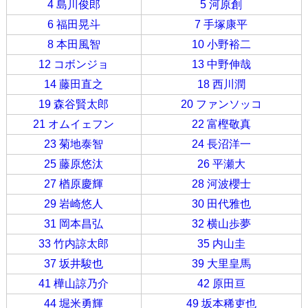
4 島川俊郎
5 河原創
6 福田晃斗
7 手塚康平
8 本田風智
10 小野裕二
12 コボンジョ
13 中野伸哉
14 藤田直之
18 西川潤
19 森谷賢太郎
20 ファンソッコ
21 オムイェフン
22 富樫敬真
23 菊地泰智
24 長沼洋一
25 藤原悠汰
26 平瀬大
27 楢原慶輝
28 河波櫻士
29 岩崎悠人
30 田代雅也
31 岡本昌弘
32 横山歩夢
33 竹内諒太郎
35 内山圭
37 坂井駿也
39 大里皇馬
41 樺山諒乃介
42 原田亘
44 堀米勇輝
49 坂本稀吏也