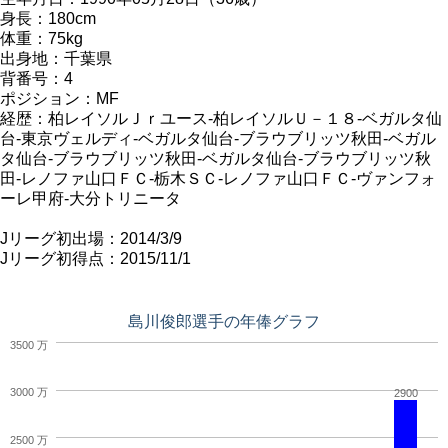
身長：180cm
体重：75kg
出身地：千葉県
背番号：4
ポジション：MF
経歴：柏レイソルＪｒユース-柏レイソルＵ－１８-ベガルタ仙
台-東京ヴェルディ-ベガルタ仙台-ブラウブリッツ秋田-ベガル
タ仙台-ブラウブリッツ秋田-ベガルタ仙台-ブラウブリッツ秋
田-レノファ山口ＦＣ-栃木ＳＣ-レノファ山口ＦＣ-ヴァンフォ
ーレ甲府-大分トリニータ
Jリーグ初出場：2014/3/9
Jリーグ初得点：2015/11/1
島川俊郎選手の年俸グラフ
3500 万
3000 万
2900
2500 万