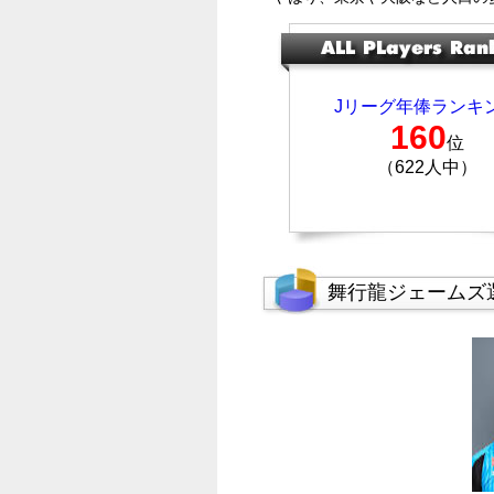
Jリーグ年俸ランキ
160
位
（622人中）
舞行龍ジェームズ