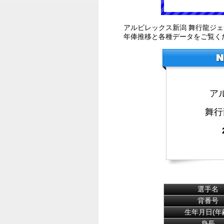
アルビレックス新潟 舞行龍ジ
年俸推移と各種データをご覧く
ア
舞行
選手名
背番号
生年月日(年
身長