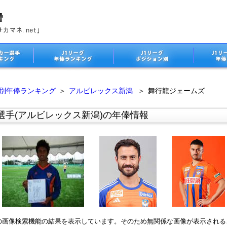
ム別年俸ランキング
＞
アルビレックス新潟
＞
舞行龍ジェームズ
選手(アルビレックス新潟)の年俸情報
leの画像検索機能の結果を表示しています。そのため無関係な画像が表示され