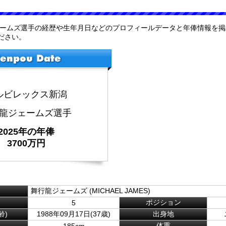
ェームズ選手の経歴や生年月日などのプロフィールデータと年俸情報を
ださい。
ルビレックス新潟
龍ジェームズ選手
2025年の年俸
3700万円
舞行龍ジェームズ (MICHAEL JAMES)
ポジション
5
齢)
1988年09月17日(37歳)
出身地
体重
185cm