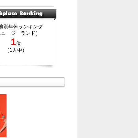
地別年俸ランキング
ニュージーランド）
1
位
（1人中）