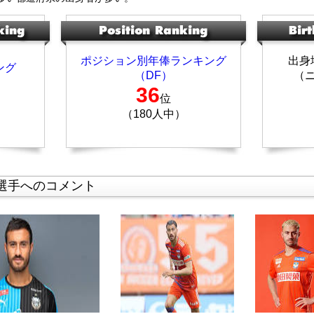
ポジション別年俸ランキング
出身
ング
（DF）
（
36
位
（180人中）
選手へのコメント