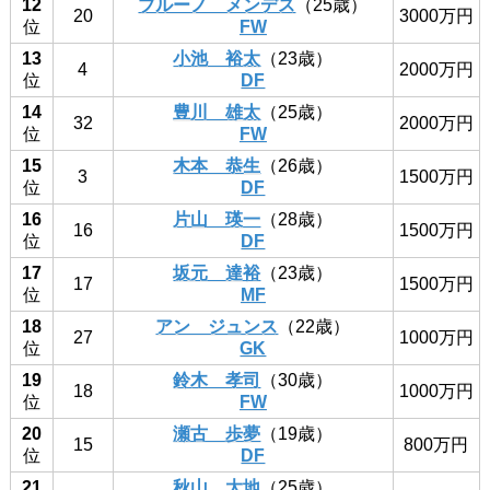
12
ブルーノ メンデス
（25歳）
20
3000万円
位
FW
13
小池 裕太
（23歳）
4
2000万円
位
DF
14
豊川 雄太
（25歳）
32
2000万円
位
FW
15
木本 恭生
（26歳）
3
1500万円
位
DF
16
片山 瑛一
（28歳）
16
1500万円
位
DF
17
坂元 達裕
（23歳）
17
1500万円
位
MF
18
アン ジュンス
（22歳）
27
1000万円
位
GK
19
鈴木 孝司
（30歳）
18
1000万円
位
FW
20
瀬古 歩夢
（19歳）
15
800万円
位
DF
21
秋山 大地
（25歳）