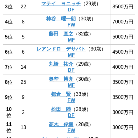
マテイ ヨニッチ
（29歳）
3
位
22
8500万円
DF
柿谷 曜一朗
（30歳）
4
位
8
7000万円
FW
藤田 直之
（32歳）
5
位
5
5000万円
MF
レアンドロ デサバト
（30歳）
6
位
6
4500万円
MF
丸橋 祐介
（29歳）
7
位
14
4000万円
DF
奥埜 博亮
（30歳）
8
位
25
3500万円
MF
都倉 賢
（33歳）
9
位
9
3500万円
FW
10
松田 陸
（28歳）
2
3000万円
位
DF
11
高木 俊幸
（28歳）
13
3000万円
位
FW