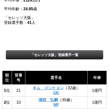
平均年俸：
2129万円
平均年齢：
24.85
歳
「セレッソ大阪」
登録選手数：
41
人
「セレッソ大阪」登録選手一覧
順
背番
選手名
年俸
位
号
キム ジンヒョン
（32歳）
1
位
21
1億円
GK
清武 弘嗣
（30歳）
2
位
10
1億円
MF