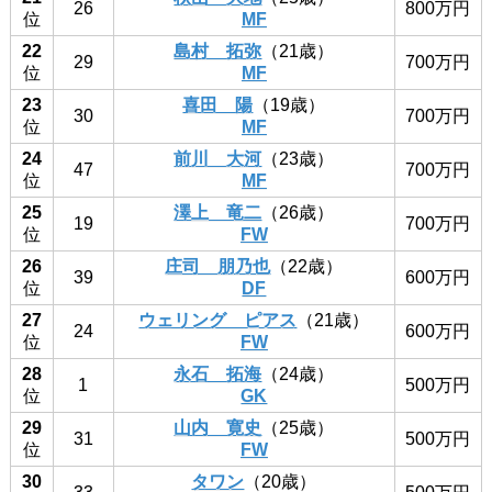
26
800万円
位
MF
22
島村 拓弥
（21歳）
29
700万円
位
MF
23
喜田 陽
（19歳）
30
700万円
位
MF
24
前川 大河
（23歳）
47
700万円
位
MF
25
澤上 竜二
（26歳）
19
700万円
位
FW
26
庄司 朋乃也
（22歳）
39
600万円
位
DF
27
ウェリング ピアス
（21歳）
24
600万円
位
FW
28
永石 拓海
（24歳）
1
500万円
位
GK
29
山内 寛史
（25歳）
31
500万円
位
FW
30
タワン
（20歳）