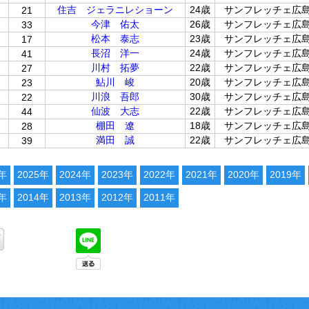
位
住吉 ジェラニレショーン
24歳
サンフレッチェ広
21
位
今津 佑太
26歳
サンフレッチェ広
33
位
松本 泰志
23歳
サンフレッチェ広
17
位
長沼 洋一
24歳
サンフレッチェ広
41
位
川村 拓夢
22歳
サンフレッチェ広
27
位
鮎川 峻
20歳
サンフレッチェ広
23
位
川浪 吾郎
30歳
サンフレッチェ広
22
位
仙波 大志
22歳
サンフレッチェ広
44
位
棚田 遼
18歳
サンフレッチェ広
28
位
満田 誠
22歳
サンフレッチェ広
39
6年
2025年
2024年
2023年
2022年
2021年
2020年
2019年
5年
2014年
2013年
2012年
2011年