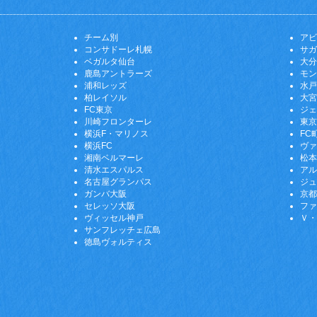
チーム別
アビ
コンサドーレ札幌
サガ
ベガルタ仙台
大分
鹿島アントラーズ
モン
浦和レッズ
水戸
柏レイソル
大宮
FC東京
ジェ
川崎フロンターレ
東京
横浜F・マリノス
FC
横浜FC
ヴァ
湘南ベルマーレ
松本
清水エスパルス
アル
名古屋グランパス
ジュ
ガンバ大阪
京都
セレッソ大阪
ファ
ヴィッセル神戸
Ｖ・
サンフレッチェ広島
徳島ヴォルティス