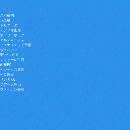
スパ福岡
ン鳥栖
トリニータ
テディオ山形
ホーリーホック
アルディージャ
フユナイテッド千葉
ヴェルディ
町田ゼルビア
ンフォーレ甲府
山雅FC
ビレックス新潟
ビロ磐田
サンガF.C.
ジアーノ岡山
ファーレン長崎