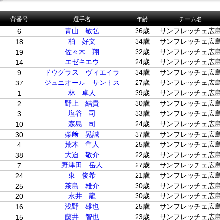
背番号
選手名
年齢
チーム名
青山 敏弘
36歳
サンフレッチェ広
6
柏 好文
34歳
サンフレッチェ広
18
佐々木 翔
32歳
サンフレッチェ広
19
エゼキエウ
24歳
サンフレッチェ広
14
ドウグラス ヴィエイラ
34歳
サンフレッチェ広
9
ジュニオール サントス
27歳
サンフレッチェ広
37
林 卓人
39歳
サンフレッチェ広
1
野上 結貴
30歳
サンフレッチェ広
2
塩谷 司
33歳
サンフレッチェ広
3
位
森島 司
24歳
サンフレッチェ広
10
位
柴﨑 晃誠
37歳
サンフレッチェ広
30
位
荒木 隼人
25歳
サンフレッチェ広
4
位
大迫 敬介
22歳
サンフレッチェ広
38
位
野津田 岳人
27歳
サンフレッチェ広
7
位
東 俊希
21歳
サンフレッチェ広
24
位
茶島 雄介
30歳
サンフレッチェ広
25
位
永井 龍
30歳
サンフレッチェ広
20
位
浅野 雄也
25歳
サンフレッチェ広
16
位
藤井 智也
23歳
サンフレッチェ広
15