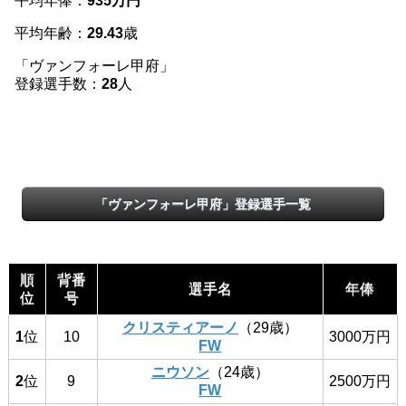
平均年俸：
935万円
平均年齢：
29.43
歳
「ヴァンフォーレ甲府」
登録選手数：
28
人
「ヴァンフォーレ甲府」登録選手一覧
順
背番
選手名
年俸
位
号
クリスティアーノ
（29歳）
1
位
10
3000万円
FW
ニウソン
（24歳）
2
位
9
2500万円
FW