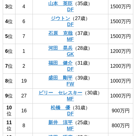
山本 英臣
（35歳）
3
位
4
1500万円
DF
ジウトン
（27歳）
4
位
6
1500万円
DF
石原 克哉
（37歳）
5
位
7
1500万円
MF
河田 晃兵
（28歳）
6
位
1
1200万円
GK
福田 健介
（31歳）
7
位
2
1200万円
DF
盛田 剛平
（39歳）
8
位
19
1000万円
FW
ビリー セレスキー
（30歳）
9
位
27
1000万円
MF
10
松橋 優
（31歳）
16
900万円
位
DF
11
新井 涼平
（25歳）
8
800万円
位
MF