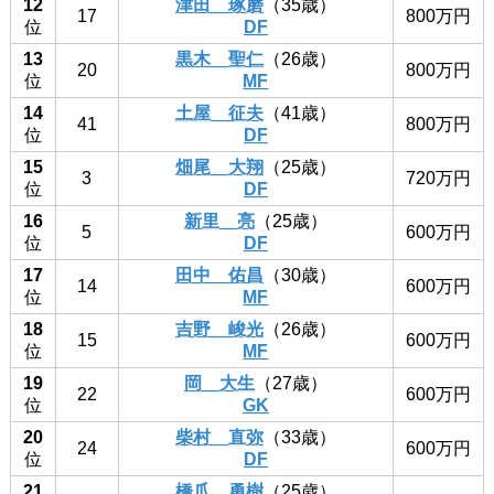
12
津田 琢磨
（35歳）
17
800万円
位
DF
13
黒木 聖仁
（26歳）
20
800万円
位
MF
14
土屋 征夫
（41歳）
41
800万円
位
DF
15
畑尾 大翔
（25歳）
3
720万円
位
DF
16
新里 亮
（25歳）
5
600万円
位
DF
17
田中 佑昌
（30歳）
14
600万円
位
MF
18
吉野 峻光
（26歳）
15
600万円
位
MF
19
岡 大生
（27歳）
22
600万円
位
GK
20
柴村 直弥
（33歳）
24
600万円
位
DF
21
橋爪 勇樹
（25歳）