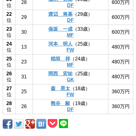
28
600万円
位
DF
22
渡辺 将基
（29歳）
29
600万円
位
DF
23
保坂 一成
（33歳）
30
600万円
位
MF
24
河本 明人
（25歳）
13
480万円
位
FW
25
稲垣 祥
（24歳）
23
480万円
位
MF
26
岡西 宏祐
（25歳）
31
480万円
位
GK
27
森 晃太
（18歳）
25
360万円
位
FW
28
熊谷 駿
（19歳）
26
360万円
位
DF