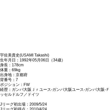
宇佐美貴史(USAMI Takashi)
生年月日：1992年05月06日（34歳）
身長：178cm
体重：69kg
出身地：京都府
背番号：7
ポジション：FW
経歴：ガンバ大阪Ｊｒユース-ガンバ大阪ユース-ガンバ大阪-
ッセルドルフ／ドイツ
Jリーグ初出場：2009/5/24
Jリーグ初得点：2010/4/24