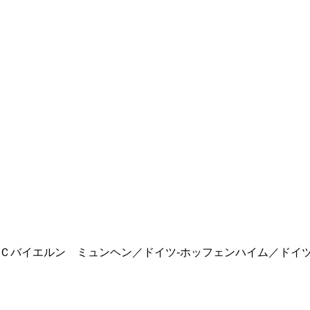
ＦＣバイエルン ミュンヘン／ドイツ-ホッフェンハイム／ドイツ