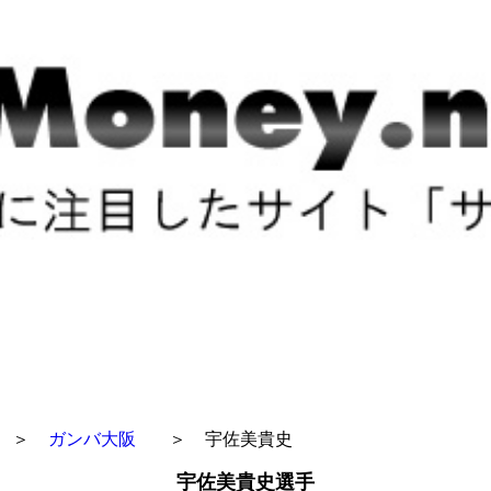
＞
ガンバ大阪
＞
宇佐美貴史
宇佐美貴史選手