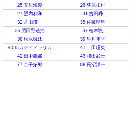
25 安居海渡
26 荻原拓也
27 照内利和
31 吉田舜
32 片山瑛一
35 佐藤瑠星
36 肥田野蓮治
37 植木颯
38 松永颯汰
39 早川隼平
40 ルカディドゥリカ
41 二田理央
42 田中義峯
43 和田武士
77 金子拓郎
88 長沼洋一