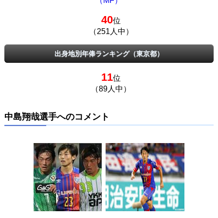
（MF）
40
位
（251人中）
出身地別年俸ランキング（東京都）
11
位
（89人中）
中島翔哉選手へのコメント