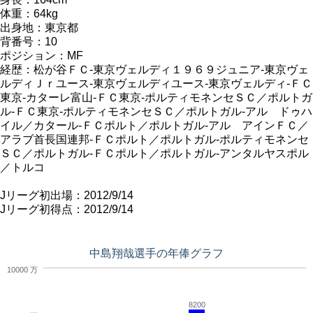
体重：64kg
出身地：東京都
背番号：10
ポジション：MF
経歴：松が谷ＦＣ-東京ヴェルディ１９６９ジュニア-東京ヴェ
ルディＪｒユース-東京ヴェルディユース-東京ヴェルディ-ＦＣ
東京-カターレ富山-ＦＣ東京-ポルティモネンセＳＣ／ポルトガ
ル-ＦＣ東京-ポルティモネンセＳＣ／ポルトガル-アル ドゥハ
イル／カタール-ＦＣポルト／ポルトガル-アル アインＦＣ／
アラブ首長国連邦-ＦＣポルト／ポルトガル-ポルティモネンセ
ＳＣ／ポルトガル-ＦＣポルト／ポルトガル-アンタルヤスポル
／トルコ
Jリーグ初出場：2012/9/14
Jリーグ初得点：2012/9/14
中島翔哉選手の年俸グラフ
10000 万
8200