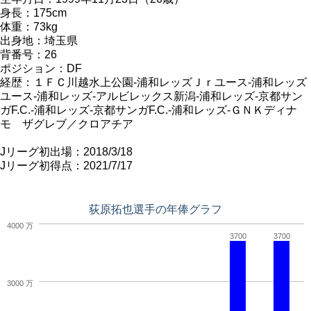
身長：175cm
体重：73kg
出身地：埼玉県
背番号：26
ポジション：DF
経歴：１ＦＣ川越水上公園-浦和レッズＪｒユース-浦和レッズ
ユース-浦和レッズ-アルビレックス新潟-浦和レッズ-京都サン
ガF.C.-浦和レッズ-京都サンガF.C.-浦和レッズ-ＧＮＫディナ
モ ザグレブ／クロアチア
Jリーグ初出場：2018/3/18
Jリーグ初得点：2021/7/17
荻原拓也選手の年俸グラフ
4000 万
3700
3700
3000 万