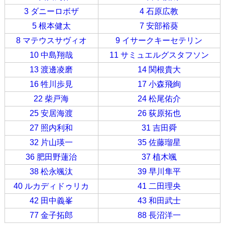
3 ダニーロボザ
4 石原広教
5 根本健太
7 安部裕葵
8 マテウスサヴィオ
9 イサークキーセテリン
10 中島翔哉
11 サミュエルグスタフソン
13 渡邊凌磨
14 関根貴大
16 牲川歩見
17 小森飛絢
22 柴戸海
24 松尾佑介
25 安居海渡
26 荻原拓也
27 照内利和
31 吉田舜
32 片山瑛一
35 佐藤瑠星
36 肥田野蓮治
37 植木颯
38 松永颯汰
39 早川隼平
40 ルカディドゥリカ
41 二田理央
42 田中義峯
43 和田武士
77 金子拓郎
88 長沼洋一