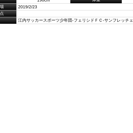
場
2019/2/23
点
江内サッカースポーツ少年団-フェリシドＦＣ-サンフレッチ