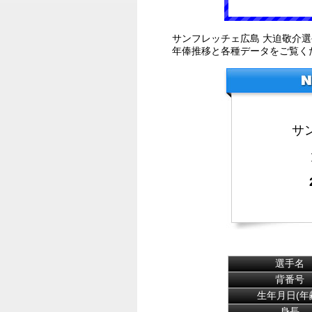
サンフレッチェ広島 大迫敬介
年俸推移と各種データをご覧く
サ
選手名
背番号
生年月日(年
身長