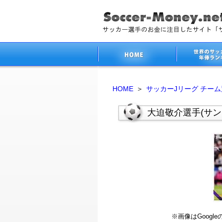
HOME
＞
サッカーJリーグ チー
大迫敬介選手(サ
※画像はGoog