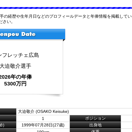
選手の経歴や生年月日などのプロフィールデータと年俸情報を掲載してい
ださい。
ンフレッチェ広島
大迫敬介選手
2026年の年俸
5300万円
大迫敬介 (OSAKO Keisuke)
ポジション
1
齢)
1999年07月28日(27歳)
出身地
体重
190cm