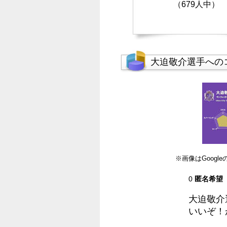
（679人中）
大迫敬介選手への
※画像はGoog
0
匿名希望
大迫敬介
いいぞ！