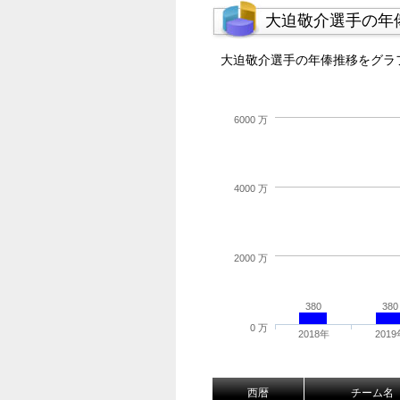
大迫敬介選手の年
大迫敬介選手の年俸推移をグラ
6000 万
4000 万
2000 万
380
380
0 万
2018年
2019
西暦
チーム名