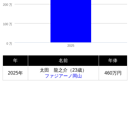
200 万
100 万
0 万
2025
年
名前
年俸
太田 龍之介（23歳）
2025年
460万円
ファジアーノ岡山