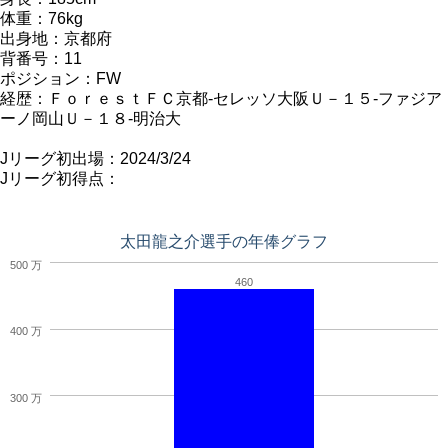
体重：76kg
出身地：京都府
背番号：11
ポジション：FW
経歴：ＦｏｒｅｓｔＦＣ京都-セレッソ大阪Ｕ－１５-ファジア
ーノ岡山Ｕ－１８-明治大
Jリーグ初出場：2024/3/24
Jリーグ初得点：
太田龍之介選手の年俸グラフ
500 万
460
400 万
300 万