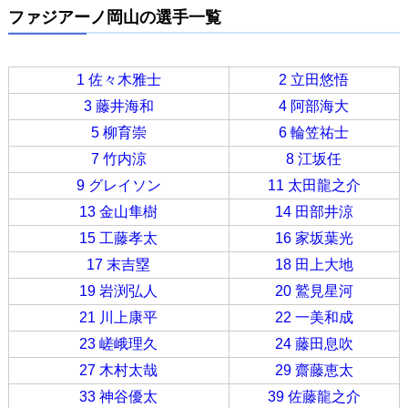
ファジアーノ岡山の選手一覧
1 佐々木雅士
2 立田悠悟
3 藤井海和
4 阿部海大
5 柳育崇
6 輪笠祐士
7 竹内涼
8 江坂任
9 グレイソン
11 太田龍之介
13 金山隼樹
14 田部井涼
15 工藤孝太
16 家坂葉光
17 末吉塁
18 田上大地
19 岩渕弘人
20 鷲見星河
21 川上康平
22 一美和成
23 嵯峨理久
24 藤田息吹
27 木村太哉
29 齋藤恵太
33 神谷優太
39 佐藤龍之介