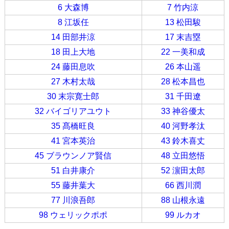
6 大森博
7 竹内涼
8 江坂任
13 松田駿
14 田部井涼
17 末吉塁
18 田上大地
22 一美和成
24 藤田息吹
26 本山遥
27 木村太哉
28 松本昌也
30 末宗寛士郎
31 千田遼
32 バイゴリアユウト
33 神谷優太
35 髙橋旺良
40 河野孝汰
41 宮本英治
43 鈴木喜丈
45 ブラウンノア賢信
48 立田悠悟
51 白井康介
52 濵田太郎
55 藤井葉大
66 西川潤
77 川浪吾郎
88 山根永遠
98 ウェリックポポ
99 ルカオ