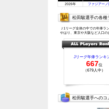
2026年
ファジアーノ
松田駿選手の各種
Ｊ1リーグ全体の中での年俸ラ
やはり、東京や大阪など人口の
Jリーグ年俸ランキ
667
位
（679人中）
松田駿選手へのコ