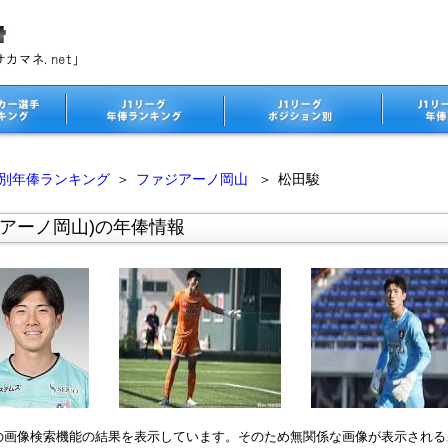
ム別年俸ランキング
＞
ファジアーノ岡山
＞
松田駿
ジアーノ岡山)の年俸情報
leの画像検索機能の結果を表示しています。そのため無関係な画像が表示され