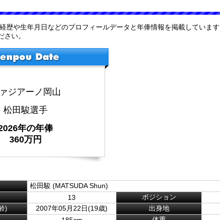
の経歴や生年月日などのプロフィールデータと年俸情報を掲載しています
ださい。
ァジアーノ岡山
松田駿選手
2026年の年俸
360万円
松田駿 (MATSUDA Shun)
ポジション
13
齢)
2007年05月22日(19歳)
出身地
体重
185cm