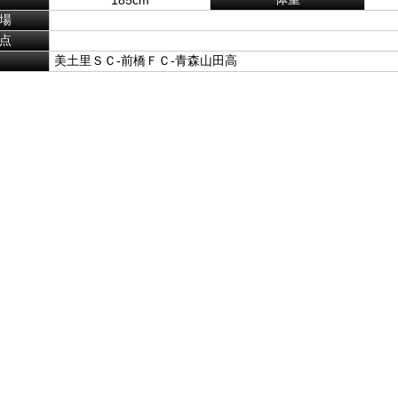
場
点
美土里ＳＣ-前橋ＦＣ-青森山田高