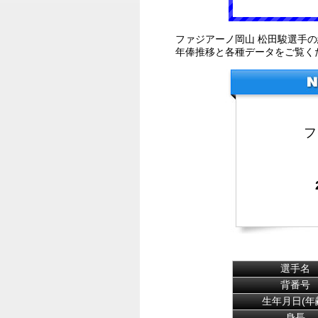
ファジアーノ岡山 松田駿選手
年俸推移と各種データをご覧く
フ
選手名
背番号
生年月日(年
身長