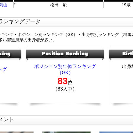
岡山
松田 駿
19歳
ランキングデータ
ンキング・ポジション別ランキング（GK）・出身県別ランキング（群馬
多い都道府県の出身者が多い。
ポジション別年俸ランキング
出身
ング
（GK）
83
位
（83人中）
メント