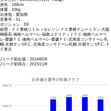
身長：166cm
体重：63kg
出身地：愛知県
背番号：51
ポジション：DF
経歴：ＦＣ豊橋リトルＪセレソン-ＦＣ豊橋デューミラン-大阪
桐蔭高-湘南ベルマーレ-福島ユナイテッドＦＣ-湘南ベルマー
レ-愛媛ＦＣ-湘南ベルマーレ-愛媛ＦＣ-北海道コンサドーレ札
幌-京都サンガF.C.-北海道コンサドーレ札幌-京都サンガF.C.-Ｆ
Ｃ東京
Jリーグ初出場：2014/9/28
Jリーグ初得点：2015/11/8
白井康介選手の年俸グラフ
4000 万
3400
3400
3300
3300
3000 万