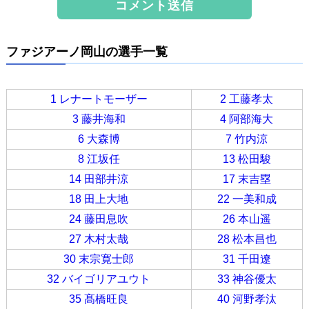
ファジアーノ岡山の選手一覧
1 レナートモーザー
2 工藤孝太
3 藤井海和
4 阿部海大
6 大森博
7 竹内涼
8 江坂任
13 松田駿
14 田部井涼
17 末吉塁
18 田上大地
22 一美和成
24 藤田息吹
26 本山遥
27 木村太哉
28 松本昌也
30 末宗寛士郎
31 千田遼
32 バイゴリアユウト
33 神谷優太
35 髙橋旺良
40 河野孝汰