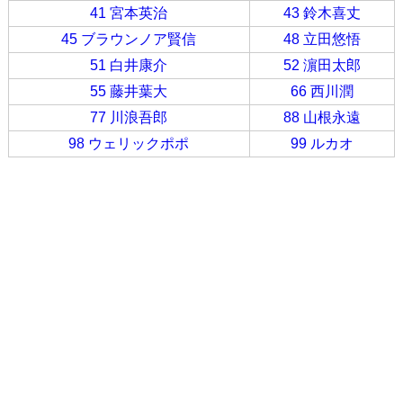
41 宮本英治
43 鈴木喜丈
45 ブラウンノア賢信
48 立田悠悟
51 白井康介
52 濵田太郎
55 藤井葉大
66 西川潤
77 川浪吾郎
88 山根永遠
98 ウェリックポポ
99 ルカオ