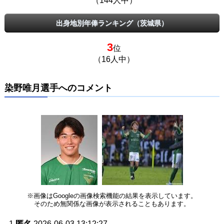
（144人中）
出身地別年俸ランキング（茨城県）
3
位
（16人中）
染野唯月選手へのコメント
※画像はGoogleの画像検索機能の結果を表示しています。
そのため無関係な画像が表示されることもあります。
1
匿名
2026-06-03 13:12:27