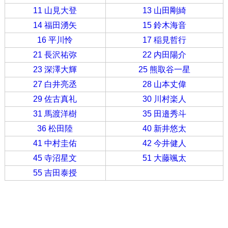
11 山見大登
13 山田剛綺
14 福田湧矢
15 鈴木海音
16 平川怜
17 稲見哲行
21 長沢祐弥
22 内田陽介
23 深澤大輝
25 熊取谷一星
27 白井亮丞
28 山本丈偉
29 佐古真礼
30 川村楽人
31 馬渡洋樹
35 田邉秀斗
36 松田陸
40 新井悠太
41 中村圭佑
42 今井健人
45 寺沼星文
51 大藤颯太
55 吉田泰授