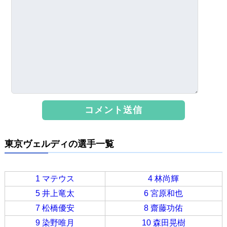
東京ヴェルディの選手一覧
1 マテウス
4 林尚輝
5 井上竜太
6 宮原和也
7 松橋優安
8 齋藤功佑
9 染野唯月
10 森田晃樹