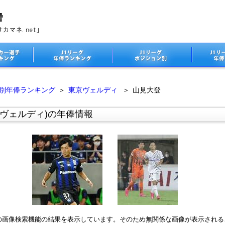
ム別年俸ランキング
＞
東京ヴェルディ
＞
山見大登
京ヴェルディ)の年俸情報
leの画像検索機能の結果を表示しています。そのため無関係な画像が表示され