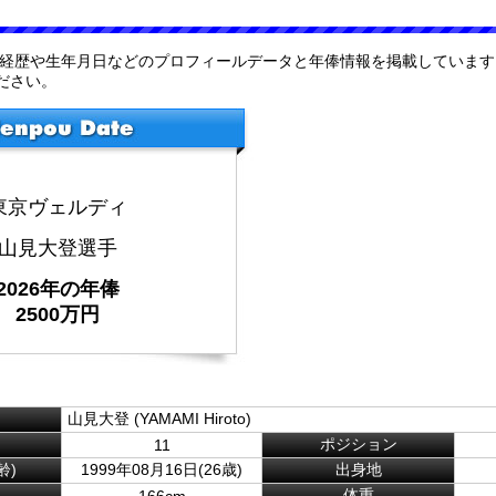
の経歴や生年月日などのプロフィールデータと年俸情報を掲載しています
ださい。
東京ヴェルディ
山見大登選手
2026年の年俸
2500万円
山見大登 (YAMAMI Hiroto)
ポジション
11
齢)
1999年08月16日(26歳)
出身地
体重
166cm