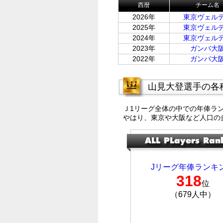
西暦
チーム名
2026年
東京ヴェル
2025年
東京ヴェル
2024年
東京ヴェル
2023年
ガンバ大
2022年
ガンバ大
山見大登選手の各
Ｊ1リーグ全体の中での年俸ラ
やはり、東京や大阪など人口の
Jリーグ年俸ランキ
318
位
（679人中）