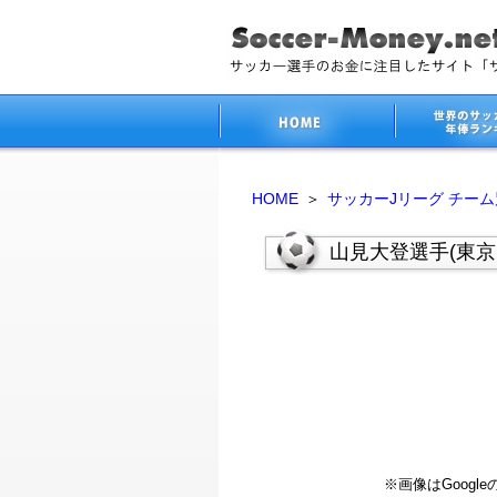
HOME
＞
サッカーJリーグ チー
山見大登選手(東
※画像はGoog