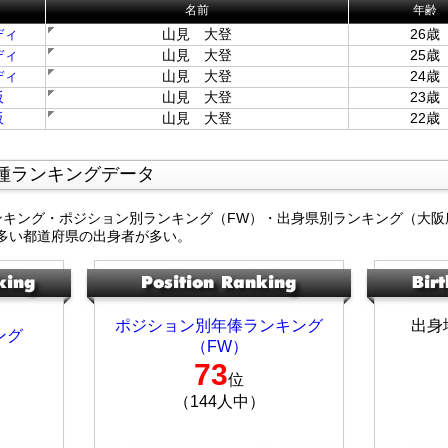
名前
年齢
ディ
山見 大登
26歳
ディ
山見 大登
25歳
ディ
山見 大登
24歳
阪
山見 大登
23歳
阪
山見 大登
22歳
種ランキングデータ
ンキング・ポジション別ランキング（FW）・出身県別ランキング（大阪
多い都道府県の出身者が多い。
ポジション別年俸ランキング
出身
ング
（FW）
73
位
（144人中）