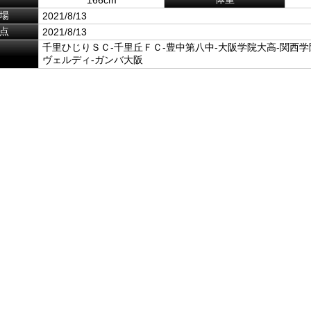
場
2021/8/13
点
2021/8/13
千里ひじりＳＣ-千里丘ＦＣ-豊中第八中-大阪学院大高-関西学
ヴェルディ-ガンバ大阪