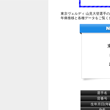
東京ヴェルディ 山見大登選手
年俸推移と各種データをご覧く
選手名
背番号
生年月日(年
身長