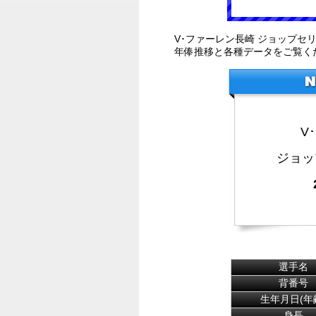
V･ファーレン長崎 ジョップ
年俸推移と各種データをご覧く
V
ジョッ
選手名
背番号
生年月日(年
身長