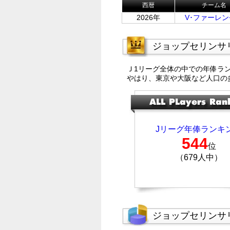
西暦
チーム名
2026年
V･ファーレ
ジョップセリンサ
Ｊ1リーグ全体の中での年俸ラ
やはり、東京や大阪など人口の
Jリーグ年俸ランキ
544
位
（679人中）
ジョップセリンサ