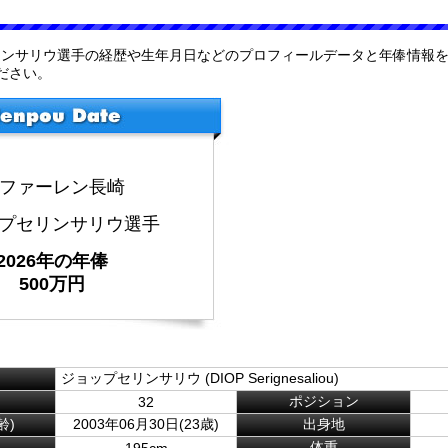
セリンサリウ選手の経歴や生年月日などのプロフィールデータと年俸情報
ださい。
･ファーレン長崎
プセリンサリウ選手
2026年の年俸
500万円
ジョップセリンサリウ (DIOP Serignesaliou)
ポジション
32
齢)
2003年06月30日(23歳)
出身地
体重
195cm