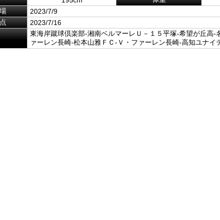
場
2023/7/9
点
2023/7/16
東海岸蹴球倶楽部-湘南ベルマーレＵ－１５平塚-希望が丘高-
ァーレン長崎-松本山雅ＦＣ-Ｖ・ファーレン長崎-高知ユナイ