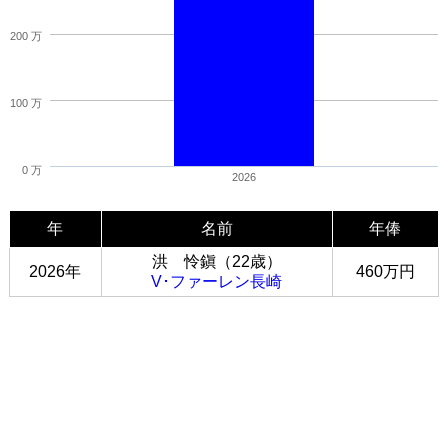
200 万
100 万
0 万
2026
年
名前
年俸
洪 怜鎭（22歳）
2026年
460万円
V･ファーレン長崎