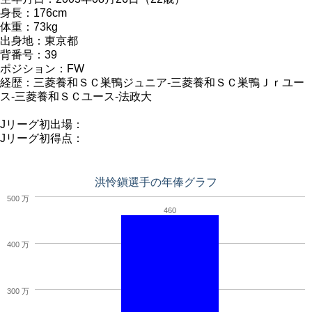
身長：176cm
体重：73kg
出身地：東京都
背番号：39
ポジション：FW
経歴：三菱養和ＳＣ巣鴨ジュニア-三菱養和ＳＣ巣鴨Ｊｒユー
ス-三菱養和ＳＣユース-法政大
Jリーグ初出場：
Jリーグ初得点：
洪怜鎭選手の年俸グラフ
500 万
460
400 万
300 万