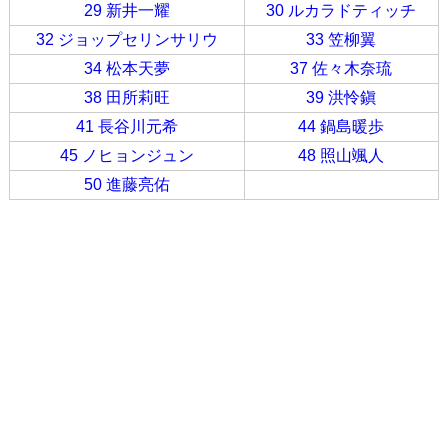
29 新井一耀
30 ルカラドティッチ
32 ジョップセリンサリウ
33 笠柳翼
34 松本天夢
37 佐々木奈琉
38 田所莉旺
39 洪怜鎭
41 長谷川元希
44 鍋島暖歩
45 ノヒョンジュン
48 照山颯人
50 進藤亮佑