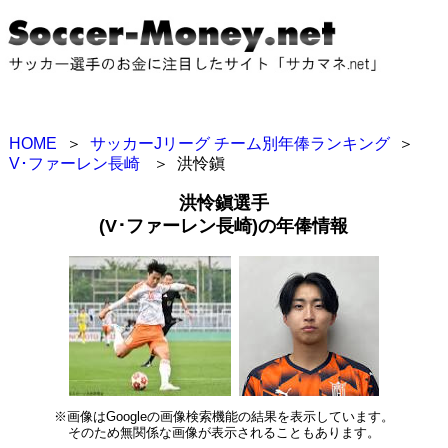
HOME
＞
サッカーJリーグ チーム別年俸ランキング
＞
V･ファーレン長崎
＞
洪怜鎭
洪怜鎭選手
(V･ファーレン長崎)の年俸情報
※画像はGoogleの画像検索機能の結果を表示しています。
そのため無関係な画像が表示されることもあります。