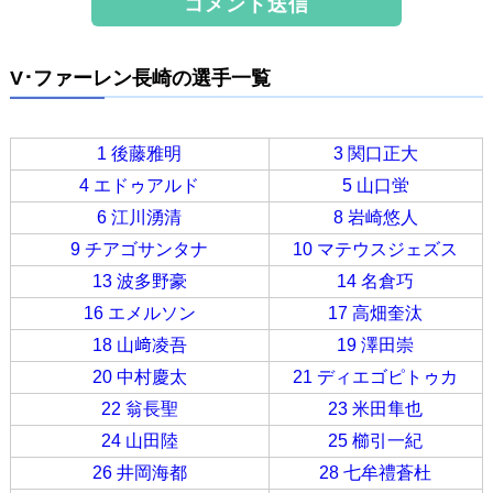
V･ファーレン長崎の選手一覧
1 後藤雅明
3 関口正大
4 エドゥアルド
5 山口蛍
6 江川湧清
8 岩崎悠人
9 チアゴサンタナ
10 マテウスジェズス
13 波多野豪
14 名倉巧
16 エメルソン
17 高畑奎汰
18 山﨑凌吾
19 澤田崇
20 中村慶太
21 ディエゴピトゥカ
22 翁長聖
23 米田隼也
24 山田陸
25 櫛引一紀
26 井岡海都
28 七牟禮蒼杜