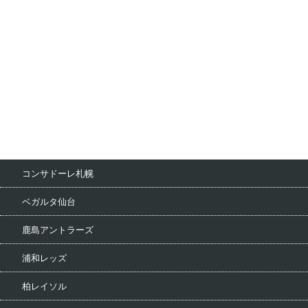
コンサドーレ札幌
ベガルタ仙台
鹿島アントラーズ
浦和レッズ
柏レイソル