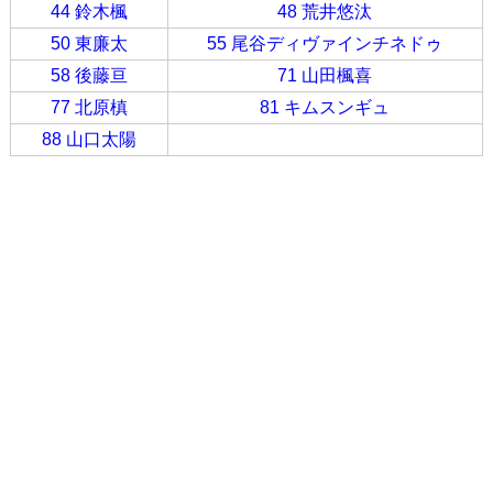
44 鈴木楓
48 荒井悠汰
50 東廉太
55 尾谷ディヴァインチネドゥ
58 後藤亘
71 山田楓喜
77 北原槙
81 キムスンギュ
88 山口太陽