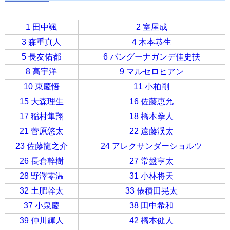
1 田中颯
2 室屋成
3 森重真人
4 木本恭生
5 長友佑都
6 バングーナガンデ佳史扶
8 高宇洋
9 マルセロヒアン
10 東慶悟
11 小柏剛
15 大森理生
16 佐藤恵允
17 稲村隼翔
18 橋本拳人
21 菅原悠太
22 遠藤渓太
23 佐藤龍之介
24 アレクサンダーショルツ
26 長倉幹樹
27 常盤亨太
28 野澤零温
31 小林将天
32 土肥幹太
33 俵積田晃太
37 小泉慶
38 田中希和
39 仲川輝人
42 橋本健人