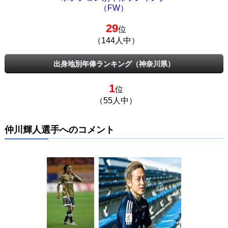
（FW）
29
位
（144人中）
出身地別年俸ランキング（神奈川県）
1
位
（55人中）
仲川輝人選手へのコメント