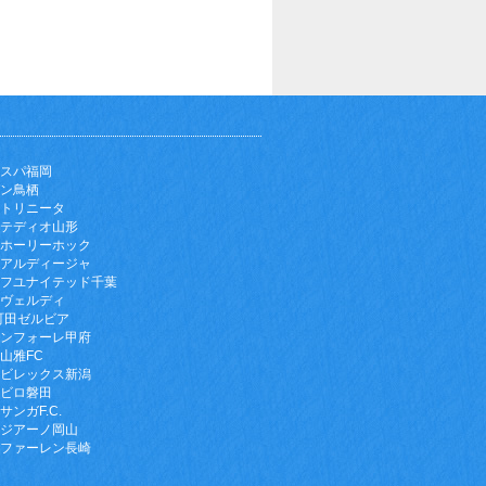
スパ福岡
ン鳥栖
トリニータ
テディオ山形
ホーリーホック
アルディージャ
フユナイテッド千葉
ヴェルディ
町田ゼルビア
ンフォーレ甲府
山雅FC
ビレックス新潟
ビロ磐田
サンガF.C.
ジアーノ岡山
ファーレン長崎