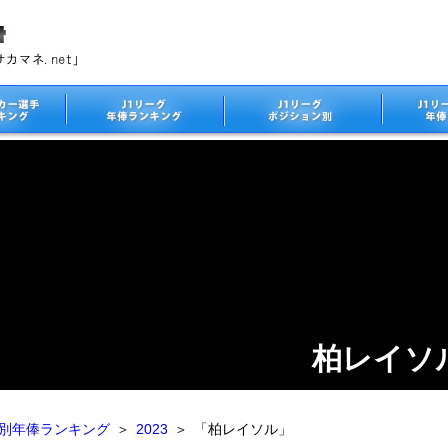
柏レイソ
ム別年俸ランキング
＞
2023
＞
「柏レイソル」