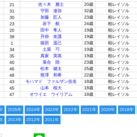
位
佐々木 雅士
20歳
柏レイソル
21
位
守田 達弥
32歳
柏レイソル
31
位
加藤 匠人
23歳
柏レイソル
30
位
岩下 航
24歳
柏レイソル
23
位
田中 隼人
19歳
柏レイソル
20
位
升掛 友護
19歳
柏レイソル
38
位
猿田 遥己
23歳
柏レイソル
1
位
土屋 巧
19歳
柏レイソル
34
位
真家 英嵩
19歳
柏レイソル
35
位
落合 陸
23歳
柏レイソル
40
位
松本 健太
25歳
柏レイソル
46
位
熊澤 和希
22歳
柏レイソル
48
位
モハマド ファルザン佐名
18歳
柏レイソル
43
位
山本 桜大
18歳
柏レイソル
45
位
オウイエ ウイリアム
18歳
柏レイソル
47
6年
2025年
2024年
2023年
2022年
2021年
2020年
2018年
4年
2013年
2012年
2011年