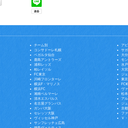
チーム別
アビ
コンサドーレ札幌
サガ
ベガルタ仙台
大分
鹿島アントラーズ
モン
浦和レッズ
水戸
柏レイソル
大宮
FC東京
ジェ
川崎フロンターレ
東京
横浜F・マリノス
FC
横浜FC
ヴァ
湘南ベルマーレ
松本
清水エスパルス
アル
名古屋グランパス
ジュ
ガンバ大阪
京都
セレッソ大阪
ファ
ヴィッセル神戸
Ｖ・
サンフレッチェ広島
徳島ヴォルティス