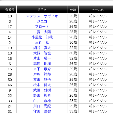
背番号
選手名
年齢
チーム名
マテウス サヴィオ
26歳
柏レイソル
10
ジエゴ
28歳
柏レイソル
3
フロート
26歳
柏レイソル
17
古賀 太陽
25歳
柏レイソル
4
小屋松 知哉
28歳
柏レイソル
14
三丸 拡
30歳
柏レイソル
2
細谷 真大
22歳
柏レイソル
19
犬飼 智也
30歳
柏レイソル
13
片山 瑛一
32歳
柏レイソル
16
位
高嶺 朋樹
26歳
柏レイソル
5
位
木下 康介
29歳
柏レイソル
15
位
戸嶋 祥郎
28歳
柏レイソル
28
位
立田 悠悟
25歳
柏レイソル
50
位
松本 健太
26歳
柏レイソル
46
位
武藤 雄樹
35歳
柏レイソル
9
位
野田 裕喜
26歳
柏レイソル
22
位
白井 永地
28歳
柏レイソル
33
位
川口 尚紀
29歳
柏レイソル
24
位
守田 達弥
33歳
柏レイソル
31