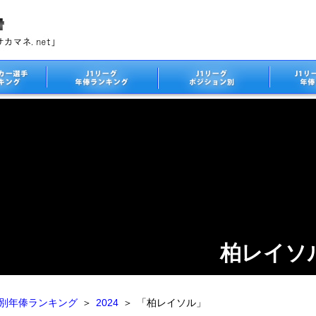
柏レイソ
ム別年俸ランキング
＞
2024
＞
「柏レイソル」