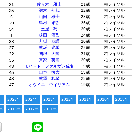
位
佐々木 雅士
21歳
柏レイソル
21
位
鵜木 郁哉
22歳
柏レイソル
25
位
山田 雄士
23歳
柏レイソル
6
位
島村 拓弥
25歳
柏レイソル
29
位
土屋 巧
20歳
柏レイソル
34
位
猿田 遥己
24歳
柏レイソル
1
位
升掛 友護
20歳
柏レイソル
38
位
熊坂 光希
22歳
柏レイソル
27
位
関根 大輝
21歳
柏レイソル
32
位
真家 英嵩
20歳
柏レイソル
35
位
モハマド ファルザン佐名
19歳
柏レイソル
43
位
山本 桜大
19歳
柏レイソル
45
位
熊澤 和希
23歳
柏レイソル
48
位
オウイエ ウイリアム
19歳
柏レイソル
47
6年
2025年
2024年
2023年
2022年
2021年
2020年
2018年
4年
2013年
2012年
2011年