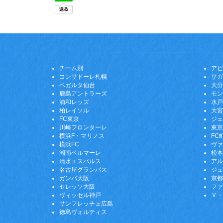
チーム別
アビ
コンサドーレ札幌
サガ
ベガルタ仙台
大分
鹿島アントラーズ
モン
浦和レッズ
水戸
柏レイソル
大宮
FC東京
ジェ
川崎フロンターレ
東京
横浜F・マリノス
FC
横浜FC
ヴァ
湘南ベルマーレ
松本
清水エスパルス
アル
名古屋グランパス
ジュ
ガンバ大阪
京都
セレッソ大阪
ファ
ヴィッセル神戸
Ｖ・
サンフレッチェ広島
徳島ヴォルティス