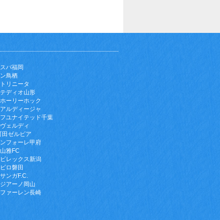
スパ福岡
ン鳥栖
トリニータ
テディオ山形
ホーリーホック
アルディージャ
フユナイテッド千葉
ヴェルディ
町田ゼルビア
ンフォーレ甲府
山雅FC
ビレックス新潟
ビロ磐田
サンガF.C.
ジアーノ岡山
ファーレン長崎