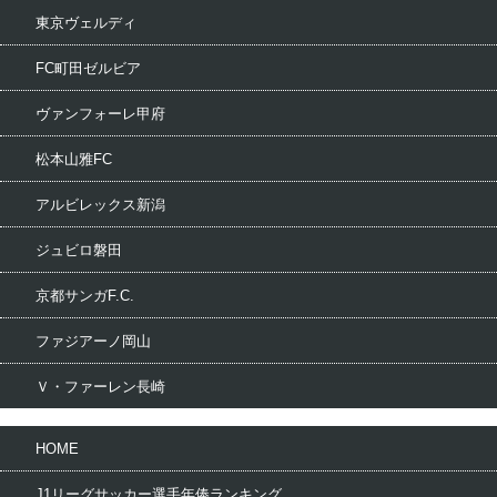
東京ヴェルディ
FC町田ゼルビア
ヴァンフォーレ甲府
松本山雅FC
アルビレックス新潟
ジュビロ磐田
京都サンガF.C.
ファジアーノ岡山
Ｖ・ファーレン長崎
HOME
J1リーグサッカー選手年俸ランキング