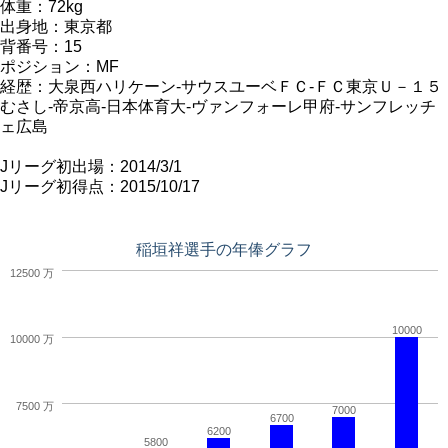
体重：72kg
出身地：東京都
背番号：15
ポジション：MF
経歴：大泉西ハリケーン-サウスユーベＦＣ-ＦＣ東京Ｕ－１５
むさし-帝京高-日本体育大-ヴァンフォーレ甲府-サンフレッチ
ェ広島
Jリーグ初出場：2014/3/1
Jリーグ初得点：2015/10/17
稲垣祥選手の年俸グラフ
12500 万
10000
10000 万
7500 万
7000
6700
6200
5800