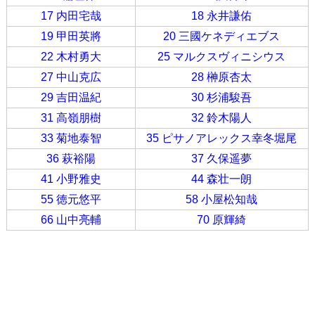
17 内田宅哉
18 永井謙佑
19 甲田英將
20 三國ケネディエブス
22 木村勇大
25 マルクスヴィニシウス
27 中山克広
28 榊原杏太
29 吉田温紀
30 杉浦駿吾
31 高嶺朋樹
32 鈴木陽人
33 菊地泰智
35 ピサノアレックス幸冬堀尾
36 萩裕陽
37 久保遥夢
41 小野雅史
44 森壮一朗
55 徳元悠平
58 小屋松知哉
66 山中亮輔
70 原輝綺