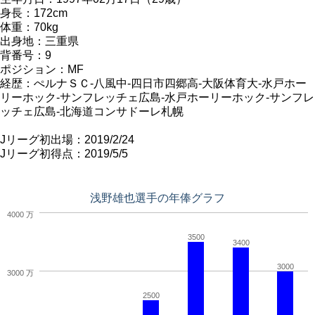
身長：172cm
体重：70kg
出身地：三重県
背番号：9
ポジション：MF
経歴：ぺルナＳＣ-八風中-四日市四郷高-大阪体育大-水戸ホー
リーホック-サンフレッチェ広島-水戸ホーリーホック-サンフレ
ッチェ広島-北海道コンサドーレ札幌
Jリーグ初出場：2019/2/24
Jリーグ初得点：2019/5/5
浅野雄也選手の年俸グラフ
4000 万
3500
3400
3000
3000 万
2500