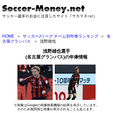
HOME
＞
サッカーJリーグ チーム別年俸ランキング
＞
名
古屋グランパス
＞
浅野雄也
浅野雄也選手
(名古屋グランパス)の年俸情報
※画像はGoogleの画像検索機能の結果を表示しています。
そのため無関係な画像が表示されることもあります。