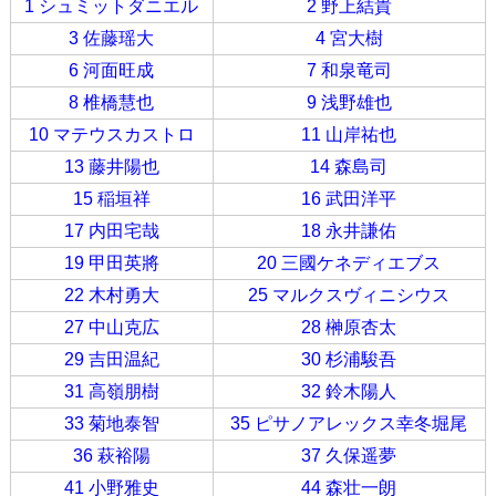
1 シュミットダニエル
2 野上結貴
3 佐藤瑶大
4 宮大樹
6 河面旺成
7 和泉竜司
8 椎橋慧也
9 浅野雄也
10 マテウスカストロ
11 山岸祐也
13 藤井陽也
14 森島司
15 稲垣祥
16 武田洋平
17 内田宅哉
18 永井謙佑
19 甲田英將
20 三國ケネディエブス
22 木村勇大
25 マルクスヴィニシウス
27 中山克広
28 榊原杏太
29 吉田温紀
30 杉浦駿吾
31 高嶺朋樹
32 鈴木陽人
33 菊地泰智
35 ピサノアレックス幸冬堀尾
36 萩裕陽
37 久保遥夢
41 小野雅史
44 森壮一朗