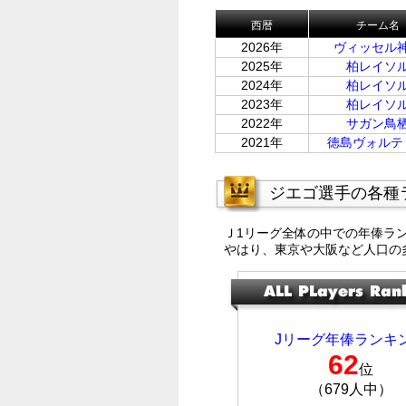
西暦
チーム名
2026年
ヴィッセル
2025年
柏レイソ
2024年
柏レイソ
2023年
柏レイソ
2022年
サガン鳥
2021年
徳島ヴォルテ
ジエゴ選手の各種
Ｊ1リーグ全体の中での年俸ラ
やはり、東京や大阪など人口の
Jリーグ年俸ランキ
62
位
（679人中）