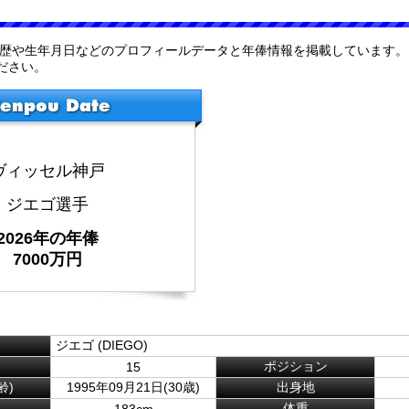
経歴や生年月日などのプロフィールデータと年俸情報を掲載しています。
ださい。
ヴィッセル神戸
ジエゴ選手
2026年の年俸
7000万円
ジエゴ (DIEGO)
ポジション
15
齢)
1995年09月21日(30歳)
出身地
体重
183cm