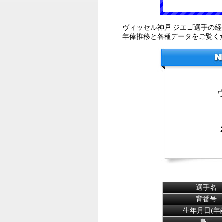
ヴィッセル神戸 ジエゴ選手の
年俸推移と各種データをご覧く
選手名
背番号
生年月日(年
身長