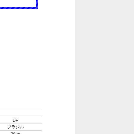
DF
ブラジル
78kg