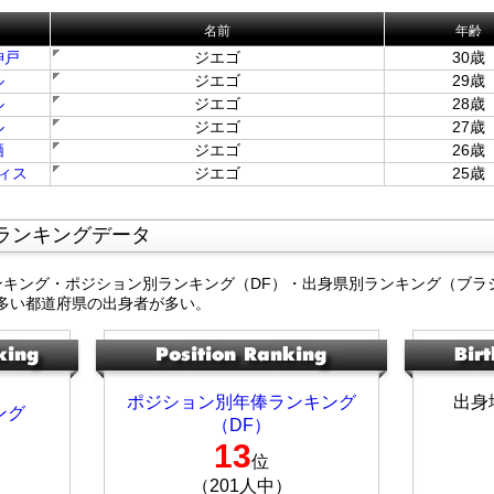
名前
年齢
神戸
ジエゴ
30歳
ル
ジエゴ
29歳
ル
ジエゴ
28歳
ル
ジエゴ
27歳
栖
ジエゴ
26歳
ィス
ジエゴ
25歳
ランキングデータ
ンキング・ポジション別ランキング（DF）・出身県別ランキング（ブラ
多い都道府県の出身者が多い。
ポジション別年俸ランキング
出身
ング
（DF）
13
位
（201人中）